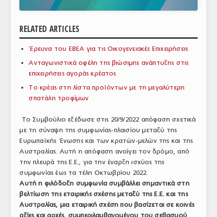
ΑΝΑΛΥΣΕΙΣ
RELATED ARTICLES
ΕΜΠΟΡΙΚΟΣ ΚΑΤΑΛΟΓΟΣ
Έρευνα του ΕΒΕΑ για τις Οικογενειακές Επιχειρήσεις
ΠΑΡΑΓΩΓΗ & ΕΜΠΟΡΙΑ
Ανταγωνιστικά οφέλη της βιώσιμης ανάπτυξης στις
ΣΦΑΓΕΙΑ
επιχειρήσεις αγοράς κρέατος
Το κρέας στη λίστα προϊόντων με τη μεγαλύτερη
ΠΡΩΤΕΣ ΥΛΕΣ
σπατάλη τροφίμων
ΕΞΟΠΛΙΣΜΟΣ
Το Συμβούλιο εξέδωσε στις 20/9/2022 απόφαση σχετικά
με τη σύναψη της συμφωνίας-πλαισίου μεταξύ της
ΥΠΗΡΕΣΙΕΣ
Ευρωπαϊκής Ένωσης και των κρατών-μελών της και της
ΕΜΠΟΡΙΚΟΙ ΑΝΤΙΠΡΟΣΩΠΟΙ
Αυστραλίας. Αυτή η απόφαση ανοίγει τον δρόμο, από
την πλευρά της Ε.Ε., για την έναρξη ισχύος της
ΝΟΜΟΘΕΣΙΑ
συμφωνίας έως τα τέλη Οκτωβρίου 2022.
Αυτή η φιλόδοξη συμφωνία συμβάλλει σημαντικά στη
ΕΛΛΗΝΙΚΗ ΝΟΜΟΘΕΣΙΑ
βελτίωση της εταιρικής σχέσης μεταξύ της Ε.Ε. και της
Αυστραλίας, μια εταιρική σχέση που βασίζεται σε κοινές
ΕΥΡΩΠΑΪΚΗ ΝΟΜΟΘΕΣΙΑ
αξίες και αρχές, συμπεριλαμβανομένου του σεβασμού