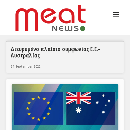
☰
ΑΡΘΡΟΓΡΑΦΙΑ
ΕΛΛΑΔΑ
ΕΙΔΗΣΕΙΣ
Διευρυμένο πλαίσιο συμφωνίας Ε.Ε.-
Αυστραλίας
ΣΥΝΕΝΤΕΥΞΕΙΣ
21 September 2022
ΘΕΜΑΤΑ
ΑΝΑΛΥΣΕΙΣ
ΚΟΣΜΟΣ
ΕΙΔΗΣΕΙΣ
ΕΥΡΩΠΑΪΚΕΣ ΑΠΟΦΑΣΕΙΣ
ΘΕΜΑΤΑ