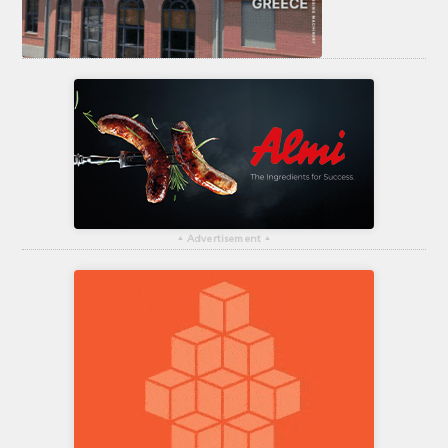
▴
Advertisement
▴