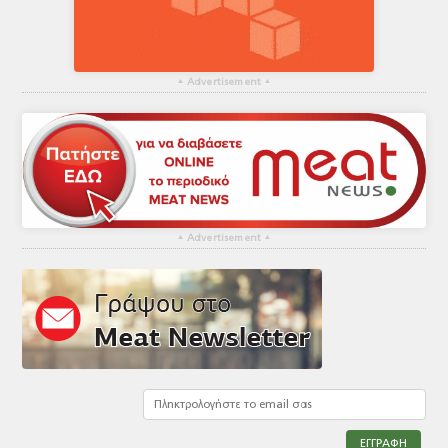
▴
Advertisement
▴
▴
Advertisement
▴