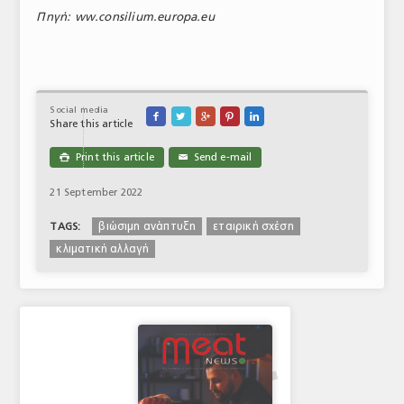
Πηγή
: ww.consilium.europa.eu
Social media





Share this article
Print this article
Send e-mail

✉
21 September 2022
βιώσιμη ανάπτυξη
εταιρική σχέση
TAGS:
κλιματική αλλαγή