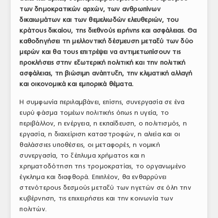
των δημοκρατικών αρχών, των ανθρωπίνων
ΤΟ ΠΕΡΙΟΔΙΚΟ
δικαιωμάτων και των θεμελιωδών ελευθεριών, του
Profile
κράτους δικαίου, της διεθνούς ειρήνης και ασφάλειας. Θα
καθοδηγήσει τη μελλοντική δέσμευση μεταξύ των δύο
ΑΡΧΕΙΟ ΤΕΥΧΩΝ
μερών και θα τους επιτρέψει να αντιμετωπίσουν τις
προκλήσεις στην εξωτερική πολιτική και την πολιτική
ΣΥΝΕΔΡΙΟ ΚΡΕΑΤΟΣ
ασφάλειας, τη βιώσιμη ανάπτυξη, την κλιματική αλλαγή
και οικονομικά και εμπορικά θέματα.
Η συμφωνία περιλαμβάνει, επίσης, συνεργασία σε ένα
ευρύ φάσμα τομέων πολιτικής όπως η υγεία, το
περιβάλλον, η ενέργεια, η εκπαίδευση, ο πολιτισμός, η
εργασία, η διαχείριση καταστροφών, η αλιεία και οι
θαλάσσιες υποθέσεις, οι μεταφορές, η νομική
συνεργασία, το ξέπλυμα χρήματος και η
χρηματοδότηση της τρομοκρατίας, το οργανωμένο
έγκλημα και διαφθορά. Επιπλέον, θα ενθαρρύνει
στενότερους δεσμούς μεταξύ των ηγετών σε όλη την
κυβέρνηση, τις επιχειρήσεις και την κοινωνία των
πολιτών.