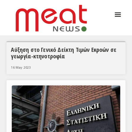
☰
ΑΡΘΡΟΓΡΑΦΙΑ
ΕΛΛΑΔΑ
ΕΙΔΗΣΕΙΣ
Αύξηση στο Γενικό Δείκτη Τιμών Εκροών σε
γεωργία-κτηνοτροφία
ΣΥΝΕΝΤΕΥΞΕΙΣ
16 May 2023
ΘΕΜΑΤΑ
ΑΝΑΛΥΣΕΙΣ
ΚΟΣΜΟΣ
ΕΙΔΗΣΕΙΣ
ΕΥΡΩΠΑΪΚΕΣ ΑΠΟΦΑΣΕΙΣ
ΘΕΜΑΤΑ