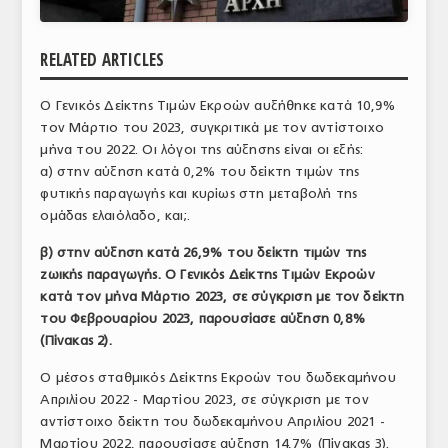
ΑΝΑΛΥΣΕΙΣ
RELATED ARTICLES
ΕΜΠΟΡΙΚΟΣ ΚΑΤΑΛΟΓΟΣ
Ο Γενικός Δείκτης Τιμών Εκροών αυξήθηκε κατά 10,9%
ΠΑΡΑΓΩΓΗ & ΕΜΠΟΡΙΑ
τον Μάρτιο του 2023, συγκριτικά με τον αντίστοιχο
ΣΦΑΓΕΙΑ
μήνα του 2022. Οι λόγοι της αύξησης είναι οι εξής:
α) στην αύξηση κατά 0,2% του δείκτη τιμών της
ΠΡΩΤΕΣ ΥΛΕΣ
φυτικής παραγωγής και κυρίως στη μεταβολή της
ομάδας ελαιόλαδο, και;.
ΕΞΟΠΛΙΣΜΟΣ
β) στην αύξηση κατά 26,9% του δείκτη τιμών της
ΥΠΗΡΕΣΙΕΣ
ζωικής παραγωγής. Ο Γενικός Δείκτης Τιμών Εκροών
κατά τον μήνα Μάρτιο 2023, σε σύγκριση με τον δείκτη
ΕΜΠΟΡΙΚΟΙ ΑΝΤΙΠΡΟΣΩΠΟΙ
του Φεβρουαρίου 2023, παρουσίασε αύξηση 0,8%
(Πίνακας 2).
ΝΟΜΟΘΕΣΙΑ
Ο μέσος σταθμικός Δείκτης Εκροών του δωδεκαμήνου
ΕΛΛΗΝΙΚΗ ΝΟΜΟΘΕΣΙΑ
Απριλίου 2022 - Μαρτίου 2023, σε σύγκριση με τον
αντίστοιχο δείκτη του δωδεκαμήνου Απριλίου 2021 -
ΕΥΡΩΠΑΪΚΗ ΝΟΜΟΘΕΣΙΑ
Μαρτίου 2022, παρουσίασε αύξηση 14,7% (Πίνακας 3).