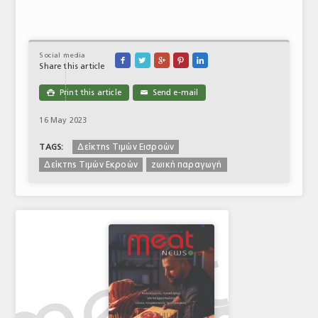
Social media





Share this article
Print this article
Send e-mail

✉
16 May 2023
Δείκτης Τιμών Εισροών
TAGS:
Δείκτης Τιμών Εκροών
ζωική παραγωγή