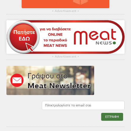
▴
Advertisement
▴
▴
Advertisement
▴