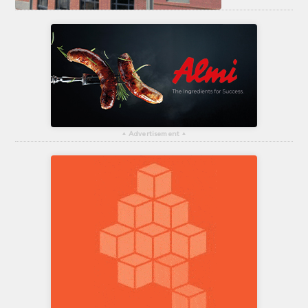
▴
Advertisement
▴