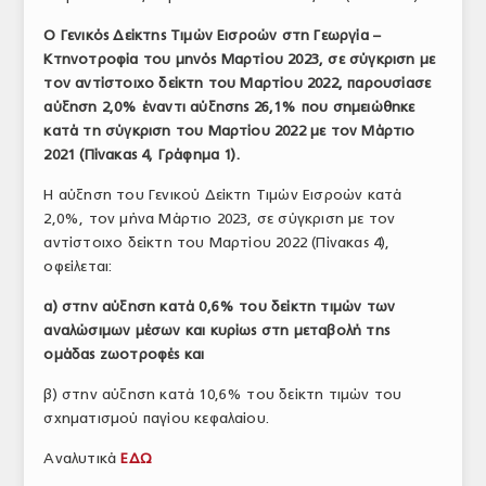
ΤΟ ΠΕΡΙΟΔΙΚΟ
Ο Γενικός Δείκτης Τιμών Εισροών στη Γεωργία –
Κτηνοτροφία του μηνός Μαρτίου 2023, σε σύγκριση με
Profile
τον αντίστοιχο δείκτη του Μαρτίου 2022, παρουσίασε
αύξηση 2,0% έναντι αύξησης 26,1% που σημειώθηκε
ΑΡΧΕΙΟ ΤΕΥΧΩΝ
κατά τη σύγκριση του Μαρτίου 2022 με τον Μάρτιο
ΣΥΝΕΔΡΙΟ ΚΡΕΑΤΟΣ
2021 (Πίνακας 4, Γράφημα 1).
Η αύξηση του Γενικού Δείκτη Τιμών Εισροών κατά
2,0%, τον μήνα Μάρτιο 2023, σε σύγκριση με τον
αντίστοιχο δείκτη του Μαρτίου 2022 (Πίνακας 4),
οφείλεται:
α) στην αύξηση κατά 0,6% του δείκτη τιμών των
αναλώσιμων μέσων και κυρίως στη μεταβολή της
ομάδας ζωοτροφές και
β) στην αύξηση κατά 10,6% του δείκτη τιμών του
σχηματισμού παγίου κεφαλαίου.
Αναλυτικά
ΕΔΩ