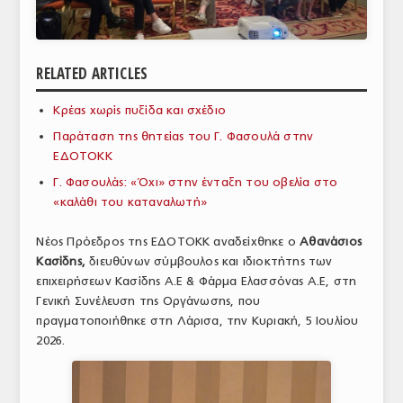
ΑΝΑΛΥΣΕΙΣ
ΕΜΠΟΡΙΚΟΣ ΚΑΤΑΛΟΓΟΣ
RELATED ARTICLES
ΠΑΡΑΓΩΓΗ & ΕΜΠΟΡΙΑ
Κρέας χωρίς πυξίδα και σχέδιο
ΣΦΑΓΕΙΑ
Παράταση της θητείας του Γ. Φασουλά στην
ΕΔΟΤΟΚΚ
ΠΡΩΤΕΣ ΥΛΕΣ
Γ. Φασουλάς: «Όχι» στην ένταξη του οβελία στο
«καλάθι του καταναλωτή»
ΕΞΟΠΛΙΣΜΟΣ
Νέος Πρόεδρος της ΕΔΟΤΟΚΚ αναδείχθηκε ο
Αθανάσιος
ΥΠΗΡΕΣΙΕΣ
Κασίδης,
διευθύνων σύμβουλος και ιδιοκτήτης των
ΕΜΠΟΡΙΚΟΙ ΑΝΤΙΠΡΟΣΩΠΟΙ
επιχειρήσεων Κασίδης Α.Ε & Φάρμα Ελασσόνας Α.Ε, στη
Γενική Συνέλευση της Οργάνωσης, που
ΝΟΜΟΘΕΣΙΑ
πραγματοποιήθηκε στη Λάρισα, την Κυριακή, 5 Ιουλίου
2026.
ΕΛΛΗΝΙΚΗ ΝΟΜΟΘΕΣΙΑ
ΕΥΡΩΠΑΪΚΗ ΝΟΜΟΘΕΣΙΑ