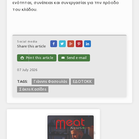
ενότητας, συνέπειας και συνεργασίας για την πρόοδο
του κλάδου.
Social media





Share this article
Print this article
Send e-mail

✉
07 July 2026
Γιάννης Φασουλάς
ΕΔΟΤΟΚΚ
TAGS:
Σάκης Κασίδης