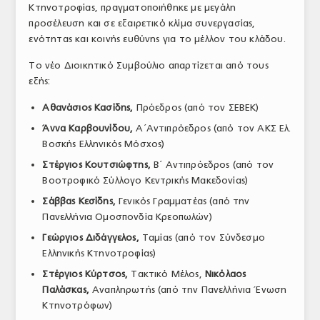
Κτηνοτροφίας, πραγματοποιήθηκε με μεγάλη
προσέλευση και σε εξαιρετικό κλίμα συνεργασίας,
ενότητας και κοινής ευθύνης για το μέλλον του κλάδου.
Το νέο Διοικητικό Συμβούλιο απαρτίζεται από τους
εξής:
Αθανάσιος Κασίδης,
Πρόεδρος (από τον ΣΕΒΕΚ)
Άννα Καρβουνίδου,
Α΄Αντιπρόεδρος (από τον ΑΚΣ Ελ.
Βοσκής Ελληνικός Μόσχος)
Στέργιος
Κουτσιώφτης,
Β΄ Αντιπρόεδρος (από τον
Βοοτροφικό Σύλλογο Κεντρικής Μακεδονίας)
Σάββας Κεσίδης,
Γενικός Γραμματέας (από την
Πανελλήνια Ομοσπονδία Κρεοπωλών)
Γεώργιος
Διδάγγελος,
Ταμίας (από τον Σύνδεσμο
Ελληνικής Κτηνοτροφίας)
Στέργιος
Κύρτσος,
Τακτικό Μέλος,
Νικόλαος
Παλάσκας,
Αναπληρωτής (από την Πανελλήνια Ένωση
Κτηνοτρόφων)