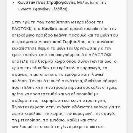
Κωνσταντίνος
Στραβογιάννης,
Μέλος (από την
Ένωση Σφαγείων Ελλάδας)
Στην πρώτη του τοποθέτηση ως πρόεδρος της
ΕΔΟΤΟΚΚ, ο κ.
Κασίδης
αφού αρχικά ευχαρίστησε τον
απερχόμενο πρόεδρο Ιωάννη Φασουλά και τα μέλη του
απερχόμενου Διοικητικού Συμβουλίου, στη συνέχεια
ευχαρίστησε θερμά τα μέλη της Οργάνωσης για την
εμπιστοσύνη τους και υπογράμμισε ότι η ΕΔΟΤΟΚΚ
αποτελεί τον θεσμικό χώρο όπου συναντώνται όλοι οι
κρίκοι της αλυσίδας του κρέατος: η παραγωγή, τα
σφαγεία, η μεταποίηση, το εμπόριο και η λιανική
πώληση. Τόνισε ότι αυτή η ενότητα, ιδιαίτερα σήμερα
που η Ελληνική κτηνοτροφία περνάει δύσκολες στιγμές,
πρέπει να προστατευθεί και να αξιοποιηθεί με
σοβαρότητα, τεκμηρίωση και κοινή στρατηγική,
δίνοντας έμφαση στην ανάγκη αξιόπιστης εικόνας για το
ζωικό κεφάλαιο της χώρας, την παραγωγή, τις σφαγές,
τη μεταποίηση, το εμπόριο, καθώς και στην
ιχνηλασιμότητα «από τη γέννα μέχρι το πιάτο».