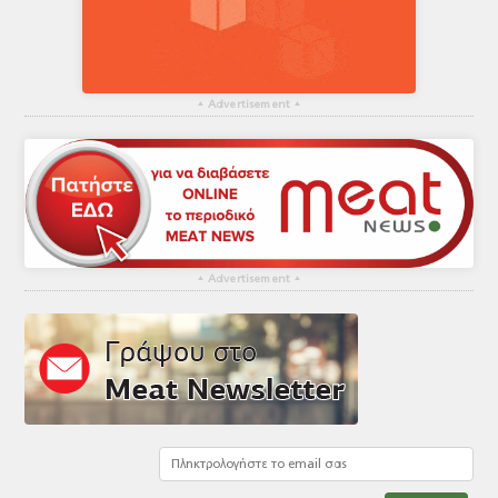
▴
Advertisement
▴
▴
Advertisement
▴