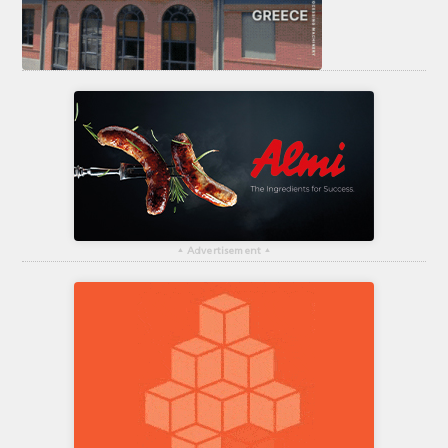
▴
Advertisement
▴