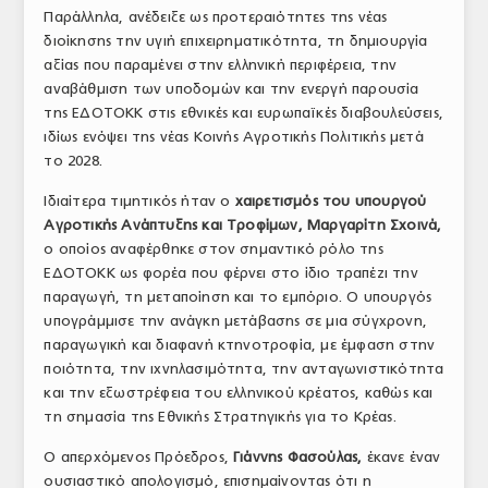
Παράλληλα, ανέδειξε ως προτεραιότητες της νέας
διοίκησης την υγιή επιχειρηματικότητα, τη δημιουργία
αξίας που παραμένει στην ελληνική περιφέρεια, την
αναβάθμιση των υποδομών και την ενεργή παρουσία
της ΕΔΟΤΟΚΚ στις εθνικές και ευρωπαϊκές διαβουλεύσεις,
ιδίως ενόψει της νέας Κοινής Αγροτικής Πολιτικής μετά
το 2028.
Ιδιαίτερα τιμητικός ήταν ο
χαιρετισμός του υπουργού
Αγροτικής Ανάπτυξης και Τροφίμων, Μαργαρίτη Σχοινά,
ο οποίος αναφέρθηκε στον σημαντικό ρόλο της
ΕΔΟΤΟΚΚ ως φορέα που φέρνει στο ίδιο τραπέζι την
παραγωγή, τη μεταποίηση και το εμπόριο. Ο υπουργός
υπογράμμισε την ανάγκη μετάβασης σε μια σύγχρονη,
παραγωγική και διαφανή κτηνοτροφία, με έμφαση στην
ποιότητα, την ιχνηλασιμότητα, την ανταγωνιστικότητα
και την εξωστρέφεια του ελληνικού κρέατος, καθώς και
τη σημασία της Εθνικής Στρατηγικής για το Κρέας.
Ο απερχόμενος Πρόεδρος,
Γιάννης Φασούλας,
έκανε έναν
ουσιαστικό απολογισμό, επισημαίνοντας ότι η