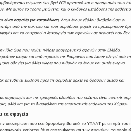
μβανόμενους ελέγχους έχει βγεί PCR αρνητικό και ο προορισμός τους ήτ
ν. Με αυτόν το τρόπο μειώνεται και ο κίνδυνος μετάδοσης της ασθένεια
έας
είναι ασφαλές για κατανάλωση
, όπως έχουν εξάλου διαβεβαιώσει οι
 ζητάμε από την πολιτεία και τους αρμόδιους φορείς να προχωρήσουν άμ
φαγής και να επιτραπεί η λειτουργία των σφαγείων σε περιοχές που δεν
ην ίδια ώρα που ισχύει πλήρες απαγορευτικό σφαγών στην Ελλάδα,
 κρεάτων ακόμα και από περιοχές της Ρουμανίας που έχουν πληγεί από τη
οιες οδηγίες για άλλες χώρες που πιθανόν να έχουν και αυτές ενεργά
Κ απευθύνει έκκληση προς τις αρμόδιες αρχές να δράσουν άμεσα και
ας παραγωγής και της εμπορικής αλυσίδας του κρέατος είναι ζωτικής σημ
μία, αλλά και για τη διασφάλιση της επισιτιστικής επάρκειας της Χώρας
».
ι τα σφαγεία
ην αποζημίωση που έχει δρομολογηθεί από το ΥΠΑΑΤ με αίτημά του 
παραγωγούς, εγείρεται θέμα αποζημίωσης και των σφαγείων, τα οποία 