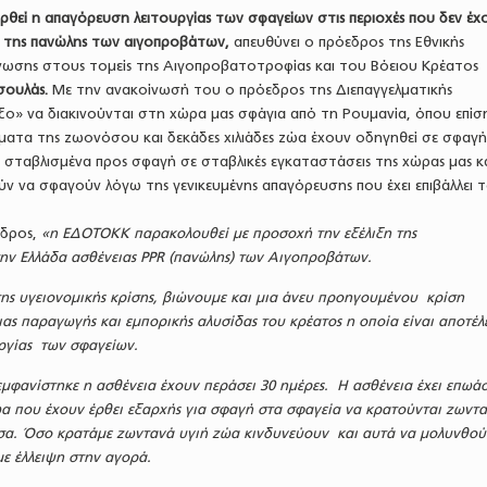
ρθεί η απαγόρευση λειτουργίας των σφαγείων στις περιοχές που δεν έχ
 της πανώλης των αιγοπροβάτων,
απευθύνει ο πρόεδρος της Εθνικής
νωσης στους τομείς της Αιγοπροβατοτροφίας και του Βόειου Κρέατος
σουλάς.
Με την ανακοίνωσή του ο πρόεδρος της Διεπαγγελματικής
ξο» να διακινούνται στη χώρα μας σφάγια από τη Ρουμανία, όπου επίσ
ματα της ζωονόσου και δεκάδες χιλιάδες ζώα έχουν οδηγηθεί σε σφαγή
ι σταβλισμένα προς σφαγή σε σταβλικές εγκαταστάσεις της χώρας μας κ
ν να σφαγούν λόγω της γενικευμένης απαγόρευσης που έχει επιβάλλει 
εδρος,
«η ΕΔΟΤΟΚΚ παρακολουθεί με προσοχή την εξέλιξη της
ην Ελλάδα ασθένειας PPR (πανώλης) των Αιγοπροβάτων.
της υγειονομικής κρίσης, βιώνουμε και μια άνευ προηγουμένου κρίση
ιας παραγωγής και εμπορικής αλυσίδας του κρέατος η οποία είναι αποτέ
ργίας των σφαγείων.
εμφανίστηκε η ασθένεια έχουν περάσει 30 ημέρες. Η ασθένεια έχει επωάσ
ώα που έχουν έρθει εξαρχής για σφαγή στα σφαγεία να κρατούνται ζωντα
σα. Όσο κρατάμε ζωντανά υγιή ζώα κινδυνεύουν και αυτά να μολυνθού
ε έλλειψη στην αγορά.