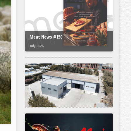
Meat News #150
July 2026