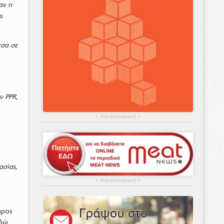
αν η
ς.
εσα σε
ν PPR,
▴
Advertisement
▴
ασίας,
▴
Advertisement
▴
προς
εδώ