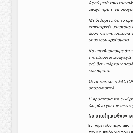
Αφού μετά τους επαναλα
σφαγή πρέπει να σφαγού
Με δεδομένο ότι το κρ
κτηνιατρικές υπηρεσίες
άρση της απαγόρευσης σ
υπάρχουν κρούσματα.
Να υπενθυμίσουμε ότι τ
επιτρέπονται εισαγωγές
ενώ δεν υπάρχουν παρόμ
κρούσματα.
Ως εκ τούτου, η ΕΔΟΤΟΚ
αποφασιστικά.
Η προστασία της εγχώρι
όχι μόνο για την οικονο
Να αποζημιωθούν κα
Εντωμεταξύ πέρα από τ
την Κομισιόν για τους 