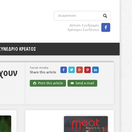
Αίτηση Συνδρομής

Χρήσιμες Συνδέσεις
ΣΥΝΕΔΡΙΟ ΚΡΕΑΤΟΣ
χουν
Social media





Share this article
Print this article
Send e-mail

✉