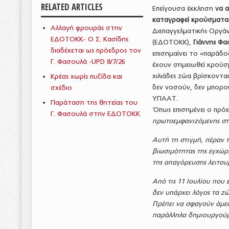
RELATED ARTICLES
Επείγουσα έκκληση
να α
καταγραφεί κρούσματα
Αλλαγή φρουράς στην
Διεπαγγελματικής Οργά
ΕΔΟΤΟΚΚ- Ο Σ. Κασίδης
(ΕΔΟΤΟΚΚ),
Γιάννης Φα
διαδέχεται ως πρόεδρος τον
επισημαίνει το «παράδο
Γ. Φασουλά -UPD 8/7/26
έχουν σημειωθεί κρούσ
χιλιάδες ζώα βρίσκοντα
Κρέας χωρίς πυξίδα και
δεν νοσούν, δεν μπορού
σχέδιο
ΥΠΑΑΤ.
Παράταση της θητείας του
Όπως επισημένει ο πρό
Γ. Φασουλά στην ΕΔΟΤΟΚΚ
πρωτοεμφανιζόμενης στ
Αυτή τη στιγμή, πέραν 
βιωσιμότητας της εγχώρ
της απαγόρευσης λειτου
Από τις 11 Ιουλίου που 
δεν υπάρχει λόγος τα ζ
Πρέπει να σφαγούν άμε
παράλληλα δημιουργούμ