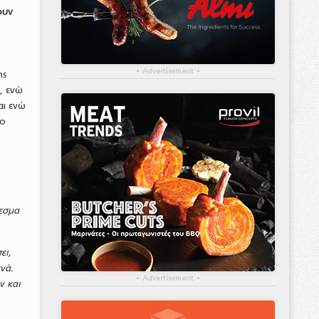
ουν
▴
Advertisement
▴
ης
, ενώ
αι ενώ
το
λεσμα
ει,
νά.
▴
Advertisement
▴
ν και