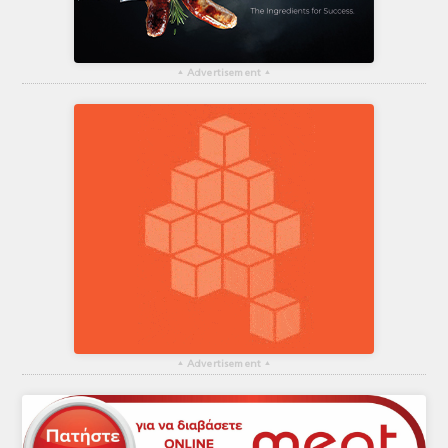
▴
Advertisement
▴
▴
Advertisement
▴