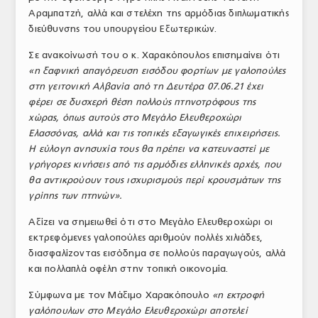
Αραμπατζή, αλλά και στελέχη της αρμόδιας διπλωματικής
ΤΟ ΠΕΡΙΟΔΙΚΟ
διεύθυνσης του υπουργείου Εξωτερικών.
Profile
Σε ανακοίνωσή του ο κ. Χαρακόπουλος επισημαίνει ότι
«η ξαφνική απαγόρευση εισόδου φορτίων με γαλοπούλες
ΑΡΧΕΙΟ ΤΕΥΧΩΝ
στη γειτονική Αλβανία από τη Δευτέρα 07.06.21 έχει
ΣΥΝΕΔΡΙΟ ΚΡΕΑΤΟΣ
φέρει σε δυσχερή θέση πολλούς πτηνοτρόφους της
χώρας, όπως αυτούς στο Μεγάλο Ελευθεροχώρι
Ελασσόνας, αλλά και τις τοπικές εξαγωγικές επιχειρήσεις.
Η εύλογη ανησυχία τους θα πρέπει να κατευναστεί με
γρήγορες κινήσεις από τις αρμόδιες ελληνικές αρχές, που
θα αντικρούουν τους ισχυρισμούς περί κρουσμάτων της
γρίπης των πτηνών».
Αξίζει να σημειωθεί ότι στο Μεγάλο Ελευθεροχώρι οι
εκτρεφόμενες γαλοπούλες αριθμούν πολλές χιλιάδες,
διασφαλίζοντας εισόδημα σε πολλούς παραγωγούς, αλλά
και πολλαπλά οφέλη στην τοπική οικονομία.
Σύμφωνα με τον Μάξιμο Χαρακόπουλο
«η εκτροφή
γαλόπουλων στο Μεγάλο Ελευθεροχώρι αποτελεί