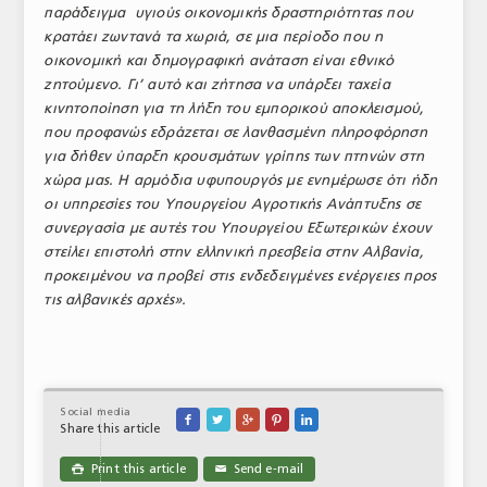
παράδειγμα υγιούς οικονομικής δραστηριότητας που
κρατάει ζωντανά τα χωριά, σε μια περίοδο που η
οικονομική και δημογραφική ανάταση είναι εθνικό
ζητούμενο. Γι’ αυτό και ζήτησα να υπάρξει ταχεία
κινητοποίηση για τη λήξη του εμπορικού αποκλεισμού,
που προφανώς εδράζεται σε λανθασμένη πληροφόρηση
για δήθεν ύπαρξη κρουσμάτων γρίπης των πτηνών στη
χώρα μας. Η αρμόδια υφυπουργός με ενημέρωσε ότι ήδη
οι υπηρεσίες του Υπουργείου Αγροτικής Ανάπτυξης σε
συνεργασία με αυτές του Υπουργείου Εξωτερικών έχουν
στείλει επιστολή στην ελληνική πρεσβεία στην Αλβανία,
προκειμένου να προβεί στις ενδεδειγμένες ενέργειες προς
τις αλβανικές αρχές».
Social media





Share this article
Print this article
Send e-mail

✉