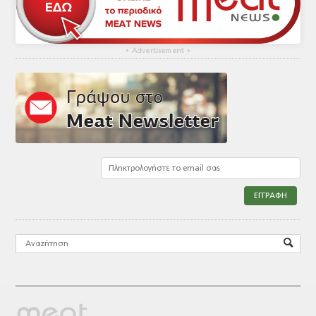
▴
Advertisement
▴