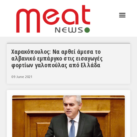
☰
ΑΡΘΡΟΓΡΑΦΙΑ
ΕΛΛΑΔΑ
ΕΙΔΗΣΕΙΣ
Χαρακόπουλος: Να αρθεί άμεσα το
αλβανικό εμπάργκο στις εισαγωγές
ΣΥΝΕΝΤΕΥΞΕΙΣ
φορτίων γαλοπούλας από Ελλάδα
ΘΕΜΑΤΑ
09 June 2021
ΑΝΑΛΥΣΕΙΣ
ΚΟΣΜΟΣ
ΕΙΔΗΣΕΙΣ
ΕΥΡΩΠΑΪΚΕΣ ΑΠΟΦΑΣΕΙΣ
ΘΕΜΑΤΑ