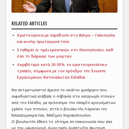
ΑΝΑΛΥΣΕΙΣ
ΕΜΠΟΡΙΚΟΣ ΚΑΤΑΛΟΓΟΣ
RELATED ARTICLES
ΠΑΡΑΓΩΓΗ & ΕΜΠΟΡΙΑ
Χριστούγεννα με παράδοση στο Βέλγιο – Γαλοπούλα
και κυνήγι πρωταγωνιστούν
ΣΦΑΓΕΙΑ
Σταθερές οι τιμές κρεατικών στη Θεσσαλονίκη, καθ’
ΠΡΩΤΕΣ ΥΛΕΣ
όλη τη διάρκεια των γιορτών
Ακριβότερο κατά 20-30% το χριστουγεννιάτικο
ΕΞΟΠΛΙΣΜΟΣ
τραπέζι, σύμφωνα με τον πρόεδρο της Ένωσης
Εργαζομένων Καταναλωτών Ελλάδας
ΥΠΗΡΕΣΙΕΣ
ΕΜΠΟΡΙΚΟΙ ΑΝΤΙΠΡΟΣΩΠΟΙ
Να αντιμετωπιστεί άμεσα το αναίτιο εμπάργκο που
αιφνιδιαστικά επέβαλε η Αλβανία στις εισαγωγές πτηνών
ΝΟΜΟΘΕΣΙΑ
από την Ελλάδα, με πρόσχημα την ύπαρξη κρουσμάτων
γρίπης των πτηνών, ζητά ο βουλευτής Λάρισας της
ΕΛΛΗΝΙΚΗ ΝΟΜΟΘΕΣΙΑ
ΝέαςΔημοκρατίας, Μάξιμος Χαρακόπουλος.
Ο βουλευτής έθεσε το ζήτημα σε επικοινωνία που είχε
ΕΥΡΩΠΑΪΚΗ ΝΟΜΟΘΕΣΙΑ
με την υφυπουργό Αγροτικής Ανάπτυξης Φωτεινή