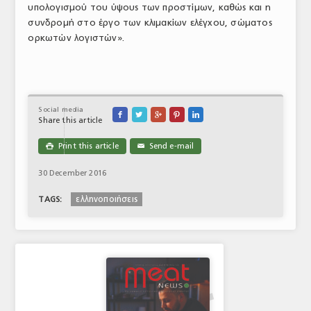
υπολογισμού του ύψους των προστίμων, καθώς και η
συνδρομή στο έργο των κλιμακίων ελέγχου, σώματος
ορκωτών λογιστών».
Social media





Share this article
Print this article
Send e-mail

✉
30 December 2016
ελληνοποιήσεις
TAGS: