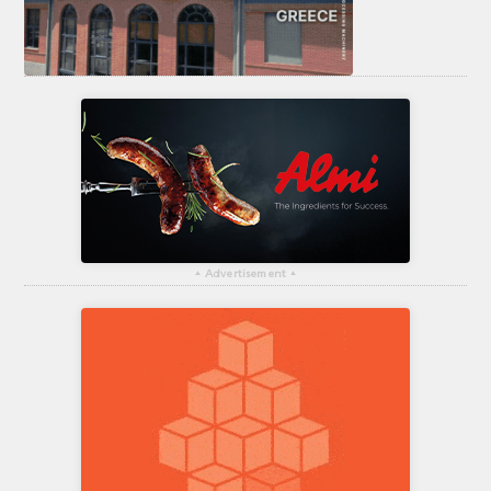
▴
Advertisement
▴