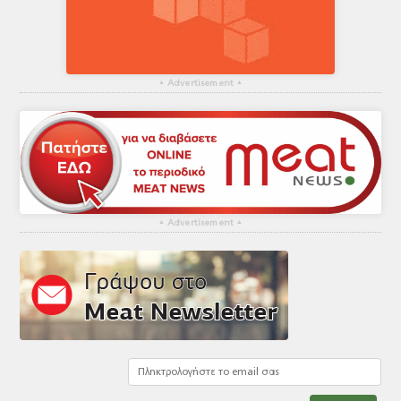
▴
Advertisement
▴
▴
Advertisement
▴