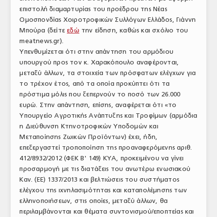
επιστολή διαμαρτυρίας του προέδρου της Νέας
ΤΟ ΠΕΡΙΟΔΙΚΟ
Ομοσπονδίας Χοιροτροφικών Συλλόγων Ελλάδος, Γιάννη
Profile
Μπούρα (δείτε
εδώ
την είδηση, καθώς και σχόλιο του
meatnews.gr).
ΑΡΧΕΙΟ ΤΕΥΧΩΝ
Υπενθυμίζεται ότι στην απάντηση του αρμόδιου
υπουργού προς τον κ. Χαρακόπουλο αναφέρονται,
ΣΥΝΕΔΡΙΟ ΚΡΕΑΤΟΣ
μεταξύ άλλων, τα στοιχεία των πρόσφατων ελέγχων για
το τρέχον έτος, από τα οποία προκύπτει ότι τα
πρόστιμα μόλις που ξεπερνούν το ποσό των 26.000
ευρώ. Στην απάντηση, επίσης, αναφέρεται ότι «το
Υπουργείο Αγροτικής Ανάπτυξης και Τροφίμων (αρμόδια
η Διεύθυνση Κτηνοτροφικών Υποδομών και
Μεταποίησης Ζωικών Προϊόντων) έχει, ήδη,
επεξεργαστεί τροποποίηση της προαναφερόμενης αριθ.
412/8932/2012 (ΦΕΚ Β' 149) ΚΥΑ, προκειμένου να γίνει
προσαρμογή με τις διατάξεις του ανωτέρω ενωσιακού
Καν. (ΕΕ) 1337/2013 και βελτιώσεις του συστήματος
ελέγχου της ιχνηλασιμότητας και καταπολέμησης των
ελληνοποιήσεων, στις οποίες, μεταξύ άλλων, θα
περιλαμβάνονται και θέματα συντονισμού/εποπτείας και