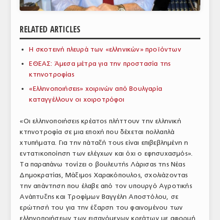
ΑΝΑΛΥΣΕΙΣ
RELATED ARTICLES
ΕΜΠΟΡΙΚΟΣ ΚΑΤΑΛΟΓΟΣ
Η σκοτεινή πλευρά των «ελληνικών» προϊόντων
ΠΑΡΑΓΩΓΗ & ΕΜΠΟΡΙΑ
ΕΘΕΑΣ: Άμεσα μέτρα για την προστασία της
ΣΦΑΓΕΙΑ
κτηνοτροφίας
«Ελληνοποιήσεις» χοιρινών από Βουλγαρία
ΠΡΩΤΕΣ ΥΛΕΣ
καταγγέλλουν οι χοιροτρόφοι
ΕΞΟΠΛΙΣΜΟΣ
«Οι ελληνοποιήσεις κρέατος πλήττουν την ελληνική
κτηνοτροφία σε μια εποχή που δέχεται πολλαπλά
ΥΠΗΡΕΣΙΕΣ
χτυπήματα. Για την πάταξή τους είναι επιβεβλημένη η
ΕΜΠΟΡΙΚΟΙ ΑΝΤΙΠΡΟΣΩΠΟΙ
εντατικοποίηση των ελέγχων και όχι ο εφησυχασμός».
Τα παραπάνω τονίζει ο βουλευτής Λάρισας της Νέας
ΝΟΜΟΘΕΣΙΑ
Δημοκρατίας, Μάξιμος Χαρακόπουλος, σχολιάζοντας
την απάντηση που έλαβε από τον υπουργό Αγροτικής
ΕΛΛΗΝΙΚΗ ΝΟΜΟΘΕΣΙΑ
Ανάπτυξης και Τροφίμων Βαγγέλη Αποστόλου, σε
ερώτησή του για την έξαρση του φαινομένου των
ΕΥΡΩΠΑΪΚΗ ΝΟΜΟΘΕΣΙΑ
ελληνοποιήσεων των εισαγόμενων κρεάτων με αφορμή