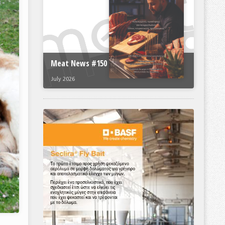
Meat News #150
July 2026