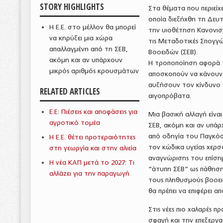
STORY HIGHLIGHTS
Στα θέματα που περιείχ
οποία διεξήχθη τη Δευ
Η Ε.Ε. στο μέλλον θα μπορεί
την υιοθέτηση Κανονισ
να κηρύξει μια χώρα
τις Μεταδοτικές Σπογγ
απαλλαγμένη από τη ΣΕΒ,
Βοοειδών (ΣΕΒ).
ακόμη και αν υπάρχουν
Η τροποποίηση αφορά τη
μικρός αριθμός κρουσμάτων
αποσκοπούν να κάνουν π
αυξήσουν τον κίνδυνο
RELATED ARTICLES
αιγοπρόβατα.
Ε.Ε: Πιέσεις και αποφάσεις για
Μια βασική αλλαγή είναι
αγροτικό τομέα
ΣΕΒ, ακόμη και αν υπάρ
από οδηγία του Παγκόσ
Η Ε.Ε. θέτει προτεραιότητες
τον κώδικα υγείας χερ
στη γεωργία και στην αλιεία
αναγνώρισης του επίση
Η νέα ΚΑΠ μετά το 2027: Τι
“άτυπη ΣΕΒ” ως πάθηση
αλλάζει για την παραγωγή
τους πληθυσμούς βοοειδ
θα πρέπει να επιφέρει α
Στις νέες πιο χαλαρές 
σφαγή και την επεξεργα