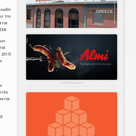
οοειδή
ως της
εται
ΣΕΒ.
των
ται
 2017)
ων
▴
Advertisement
▴
α
ητέο
χεται
ΙΧ