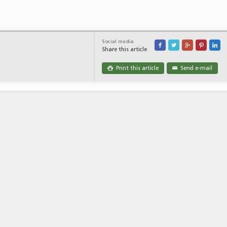
Social media





Share this article
Print this article
Send e-mail

✉