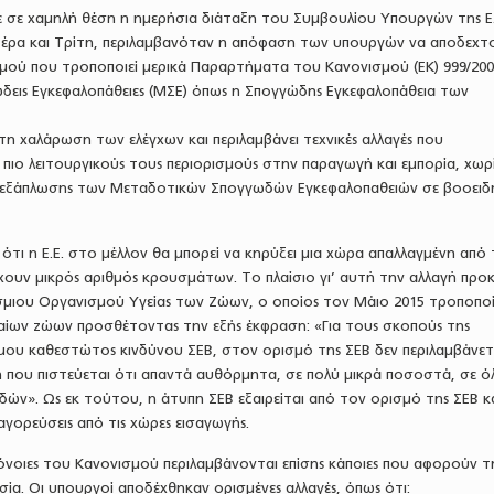
ε σε χαμηλή θέση η ημερήσια διάταξη του Συμβουλίου Υπουργών της Ε.
τέρα και Τρίτη, περιλαμβανόταν η απόφαση των υπουργών να αποδεχτ
μού που τροποποιεί μερικά Παραρτήματα του Κανονισμού (ΕΚ) 999/200
ώδεις Εγκεφαλοπάθειες (ΜΣΕ) όπως η Σπογγώδης Εγκεφαλοπάθεια των
 χαλάρωση των ελέγχων και περιλαμβάνει τεχνικές αλλαγές που
ιο λειτουργικούς τους περιορισμούς στην παραγωγή και εμπορία, χωρί
 εξάπλωσης των Μεταδοτικών Σπογγωδών Εγκεφαλοπαθειών σε βοοειδή
 ότι η Ε.Ε. στο μέλλον θα μπορεί να κηρύξει μια χώρα απαλλαγμένη από
χουν μικρός αριθμός κρουσμάτων. Το πλαίσιο γι’ αυτή την αλλαγή προκ
μιου Οργανισμού Υγείας των Ζώων, ο οποίος τον Μάιο 2015 τροποπο
σαίων ζώων προσθέτοντας την εξής έκφραση: «Για τους σκοπούς της
μου καθεστώτος κινδύνου ΣΕΒ, στον ορισμό της ΣΕΒ δεν περιλαμβάνετ
 που πιστεύεται ότι απαντά αυθόρμητα, σε πολύ μικρά ποσοστά, σε ό
ών». Ως εκ τούτου, η άτυπη ΣΕΒ εξαιρείται από τον ορισμό της ΣΕΒ κα
παγορεύσεις από τις χώρες εισαγωγής.
πρόνοιες του Κανονισμού περιλαμβάνονται επίσης κάποιες που αφορούν τ
σία. Οι υπουργοί αποδέχθηκαν ορισμένες αλλαγές, όπως ότι: