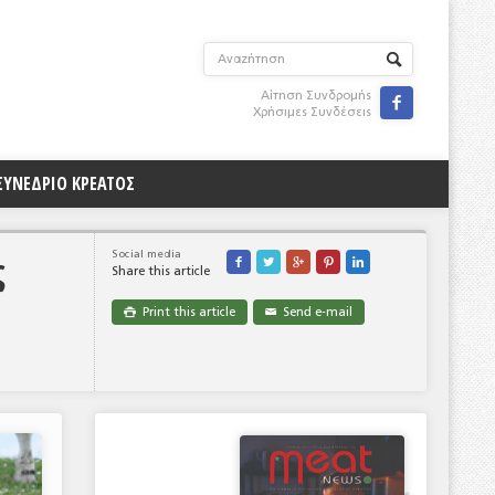
Αίτηση Συνδρομής

Χρήσιμες Συνδέσεις
ΣΥΝΕΔΡΙΟ ΚΡΕΑΤΟΣ
ς
Social media





Share this article
Print this article
Send e-mail

✉