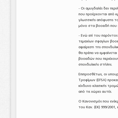
- Οι αμυγδαλές δεν περ
που προέρχονται από κρ
γλωσσικής απόφυσης το
μόνο στα βοοειδή που 
- Ενώ επί του παρόντος
τεμαχίων σφαγίων βοοε
αφαίρεση της σπονδυλικ
θα πρέπει να εμφαίνετα
βοοειδών που περιέχουν
σπονδυλικής στήλης.
Επιπροσθέτως, οι υπου
Τροφίμων (EFSA) προκει
κίνδυνο κλασικής τρομ
από τις χώρες αυτές.
Ο Κανονισμός που ενέκρι
του Καν. (ΕΚ) 999/2001,