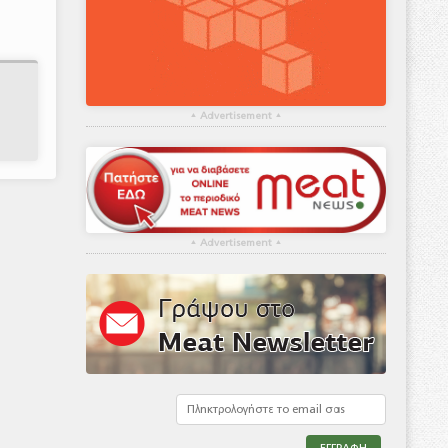
▴
Advertisement
▴
▴
Advertisement
▴