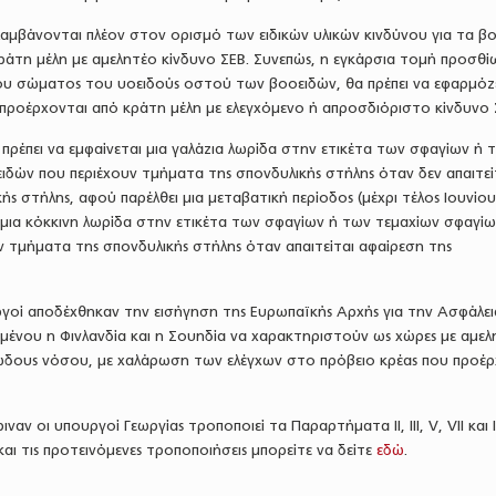
ιλαμβάνονται πλέον στον ορισμό των ειδικών υλικών κινδύνου για τα β
άτη μέλη με αμελητέο κίνδυνο ΣΕΒ. Συνεπώς, η εγκάρσια τομή προσθί
υ σώματος του υοειδούς οστού των βοοειδών, θα πρέπει να εφαρμόζ
προέρχονται από κράτη μέλη με ελεγχόμενο ή απροσδιόριστο κίνδυνο 
 πρέπει να εμφαίνεται μια γαλάζια λωρίδα στην ετικέτα των σφαγίων ή 
ιδών που περιέχουν τμήματα της σπονδυλικής στήλης όταν δεν απαιτεί
ής στήλης, αφού παρέλθει μια μεταβατική περίοδος (μέχρι τέλος Ιουνίου
ι μια κόκκινη λωρίδα στην ετικέτα των σφαγίων ή των τεμαχίων σφαγί
 τμήματα της σπονδυλικής στήλης όταν απαιτείται αφαίρεση της
ργοί αποδέχθηκαν την εισήγηση της Ευρωπαϊκής Αρχής για την Ασφάλει
μένου η Φινλανδία και η Σουηδία να χαρακτηριστούν ως χώρες με αμελ
ώδους νόσου, με χαλάρωση των ελέγχων στο πρόβειο κρέας που προέρ
ναν οι υπουργοί Γεωργίας τροποποιεί τα Παραρτήματα ΙΙ, ΙΙΙ, V, VII και 
 και τις προτεινόμενες τροποποιήσεις μπορείτε να δείτε
εδώ
.