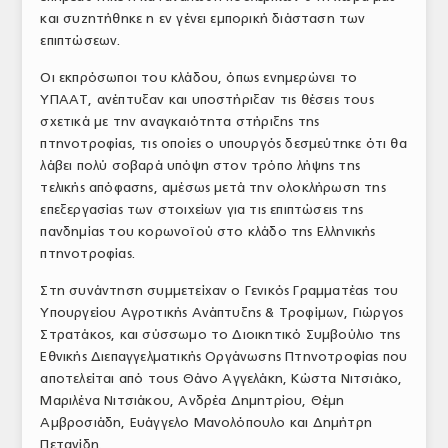
και συζητήθηκε η εν γένει εμπορική διάσταση των
ΤΟ ΠΕΡΙΟΔΙΚΟ
επιπτώσεων.
Profile
Οι εκπρόσωποι του κλάδου, όπως ενημερώνει το
ΥΠΑΑΤ, ανέπτυξαν και υποστήριξαν τις θέσεις τους
ΑΡΧΕΙΟ ΤΕΥΧΩΝ
σχετικά με την αναγκαιότητα στήριξης της
ΣΥΝΕΔΡΙΟ ΚΡΕΑΤΟΣ
πτηνοτροφίας, τις οποίες ο υπουργός δεσμεύτηκε ότι θα
λάβει πολύ σοβαρά υπόψη στον τρόπο λήψης της
τελικής απόφασης, αμέσως μετά την ολοκλήρωση της
επεξεργασίας των στοιχείων για τις επιπτώσεις της
πανδημίας του κορωνοϊού στο κλάδο της Ελληνικής
πτηνοτροφίας.
Στη συνάντηση συμμετείχαν ο Γενικός Γραμματέας του
Υπουργείου Αγροτικής Ανάπτυξης & Τροφίμων, Γιώργος
Στρατάκος, και σύσσωμο το Διοικητικό Συμβούλιο της
Εθνικής Διεπαγγελματικής Οργάνωσης Πτηνοτροφίας που
αποτελείται από τους Θάνο Αγγελάκη, Κώστα Νιτσιάκο,
Μαριλένα Νιτσιάκου, Ανδρέα Δημητρίου, Θέμη
Αμβροσιάδη, Ευάγγελο Μανολόπουλο και Δημήτρη
Πετανίδη.