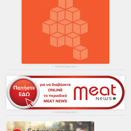
▴
Advertisement
▴
▴
Advertisement
▴