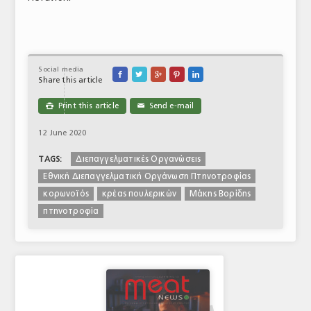
Social media





Share this article
Print this article
Send e-mail

✉
12 June 2020
Διεπαγγελματικές Οργανώσεις
TAGS:
Εθνική Διεπαγγελματική Οργάνωση Πτηνοτροφίας
κορωνοϊός
κρέας πουλερικών
Μάκης Βορίδης
πτηνοτροφία