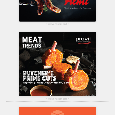
▴
Advertisement
▴
▴
Advertisement
▴