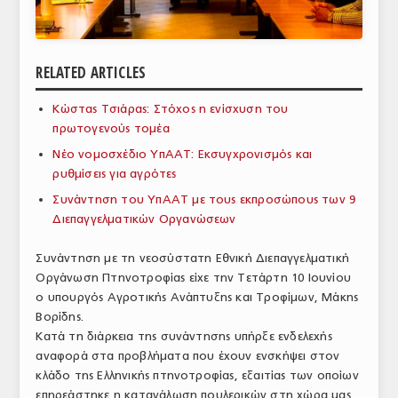
ΑΝΑΛΥΣΕΙΣ
ΕΜΠΟΡΙΚΟΣ ΚΑΤΑΛΟΓΟΣ
RELATED ARTICLES
ΠΑΡΑΓΩΓΗ & ΕΜΠΟΡΙΑ
Κώστας Τσιάρας: Στόχος η ενίσχυση του
πρωτογενούς τομέα
ΣΦΑΓΕΙΑ
Νέο νομοσχέδιο ΥπΑΑΤ: Εκσυγχρονισμός και
ΠΡΩΤΕΣ ΥΛΕΣ
ρυθμίσεις για αγρότες
Συνάντηση του ΥπΑΑΤ με τους εκπροσώπους των 9
ΕΞΟΠΛΙΣΜΟΣ
Διεπαγγελματικών Οργανώσεων
ΥΠΗΡΕΣΙΕΣ
Συνάντηση με τη νεοσύστατη Εθνική Διεπαγγελματική
ΕΜΠΟΡΙΚΟΙ ΑΝΤΙΠΡΟΣΩΠΟΙ
Οργάνωση Πτηνοτροφίας είχε την Τετάρτη 10 Ιουνίου
ο υπουργός Αγροτικής Ανάπτυξης και Τροφίμων, Μάκης
ΝΟΜΟΘΕΣΙΑ
Βορίδης.
Κατά τη διάρκεια της συνάντησης υπήρξε ενδελεχής
ΕΛΛΗΝΙΚΗ ΝΟΜΟΘΕΣΙΑ
αναφορά στα προβλήματα που έχουν ενσκήψει στον
κλάδο της Ελληνικής πτηνοτροφίας, εξαιτίας των οποίων
ΕΥΡΩΠΑΪΚΗ ΝΟΜΟΘΕΣΙΑ
επηρεάστηκε η κατανάλωση πουλερικών στη χώρα μας