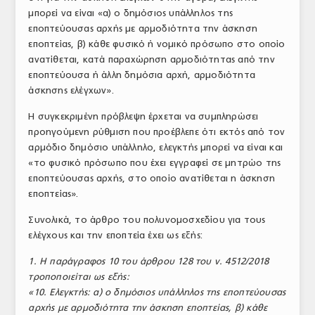
μπορεί να είναι «α) ο δημόσιος υπάλληλος της
ΤΟ ΠΕΡΙΟΔΙΚΟ
εποπτεύουσας αρχής με αρμοδιότητα την άσκηση
Profile
εποπτείας, β) κάθε φυσικό ή νομικό πρόσωπο στο οποίο
ανατίθεται, κατά παραχώρηση αρμοδιότητας από την
ΑΡΧΕΙΟ ΤΕΥΧΩΝ
εποπτεύουσα ή άλλη δημόσια αρχή, αρμοδιότητα
άσκησης ελέγχων».
ΣΥΝΕΔΡΙΟ ΚΡΕΑΤΟΣ
Η συγκεκριμένη πρόβλεψη έρχεται να συμπληρώσει
προηγούμενη ρύθμιση που προέβλεπε ότι εκτός από τον
αρμόδιο δημόσιο υπάλληλο, ελεγκτής μπορεί να είναι και
«το φυσικό πρόσωπο που έχει εγγραφεί σε μητρώο της
εποπτεύουσας αρχής, στο οποίο ανατίθεται η άσκηση
εποπτείας».
Συνολικά, το άρθρο του πολυνομοσχεδίου για τους
ελέγχους και την εποπτεία έχει ως εξής:
1. Η παράγραφος 10 του άρθρου 128 του ν. 4512/2018
τροποποιείται ως εξής:
«10. Ελεγκτής: α) ο δημόσιος υπάλληλος της εποπτεύουσας
αρχής με αρμοδιότητα την άσκηση εποπτείας, β) κάθε