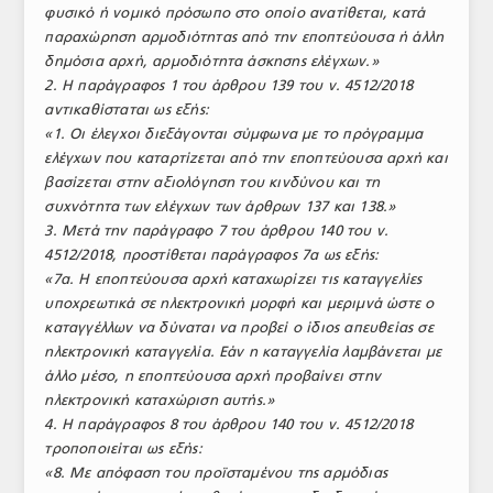
φυσικό ή νομικό πρόσωπο στο οποίο ανατίθεται, κατά
παραχώρηση αρμοδιότητας από την εποπτεύουσα ή άλλη
δημόσια αρχή, αρμοδιότητα άσκησης ελέγχων.»
2. Η παράγραφος 1 του άρθρου 139 του ν. 4512/2018
αντικαθίσταται ως εξής:
«1. Οι έλεγχοι διεξάγονται σύμφωνα με το πρόγραμμα
ελέγχων που καταρτίζεται από την εποπτεύουσα αρχή και
βασίζεται στην αξιολόγηση του κινδύνου και τη
συχνότητα των ελέγχων των άρθρων 137 και 138.»
3. Μετά την παράγραφο 7 του άρθρου 140 του ν.
4512/2018, προστίθεται παράγραφος 7α ως εξής:
«7α. Η εποπτεύουσα αρχή καταχωρίζει τις καταγγελίες
υποχρεωτικά σε ηλεκτρονική μορφή και μεριμνά ώστε ο
καταγγέλλων να δύναται να προβεί ο ίδιος απευθείας σε
ηλεκτρονική καταγγελία. Εάν η καταγγελία λαμβάνεται με
άλλο μέσο, η εποπτεύουσα αρχή προβαίνει στην
ηλεκτρονική καταχώριση αυτής.»
4. Η παράγραφος 8 του άρθρου 140 του ν. 4512/2018
τροποποιείται ως εξής:
«8. Με απόφαση του προϊσταμένου της αρμόδιας