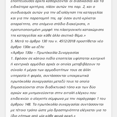
εποπτεύουσας αρχής καθορίζονται οι διαδικασίες και τα
ειδικότερα κριτήρια, πλέον αυτών της παρ. 2, και ο
συνδυασμός αυτών για την αξιολόγηση της καταγγελίας
και για την παραπομπή της, εφ΄ όσον αυτό κρίνεται
απαραίτητο, στο επόμενο στάδιο διαχείρισης, η
προτυποποιημένη μορφή της ηλεκτρονικής καταχώρισης
της καταγγελίας και κάθε άλλο σχετικό θέμα.»
5. Μετά το άρθρο 130 του ν. 4512/2018 προστίθεται νέο
άρθρο 130α ως εξής:
«Άρθρο 130α – Πρωτόκολλα Συνεργασίας
1. Εφόσον σε κάποιο πεδίο εποπτείας υφίσταται κεντρική
ή κεντρικές αρμόδιες αρχές οι οποίες μεταβιβάζουν το
σύνολο ή μέρος των αρμοδιοτήτων τους σε άλλη
υπηρεσία ή φορέα, συντάσσονται υποχρεωτικά
πρωτόκολλα συνεργασίας μεταξύ τους τα οποία
δημοσιεύονται στον διαδικτυακό τόπο και των δύο
αρχών και μνημονεύονται στην εντολή ελέγχου που
επιδεικνύει ο ελεγκτής σύμφωνα με την παράγραφο 1 του
άρθρου 148. Τα πρωτόκολλα συνεργασίας συντάσσονται
με τέτοιο τρόπο ώστε μία δραστηριότητα ελέγχεται για το
ίδιο ζήτημα από μία κάθε φορά αρχή.»