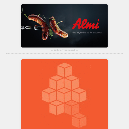
▴
Advertisement
▴