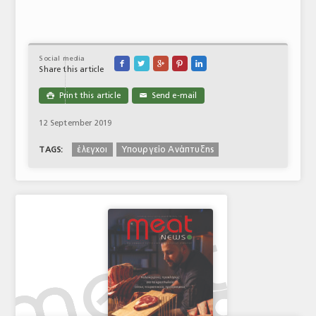
Social media





Share this article
Print this article
Send e-mail

✉
12 September 2019
έλεγχοι
Υπουργείο Ανάπτυξης
TAGS: