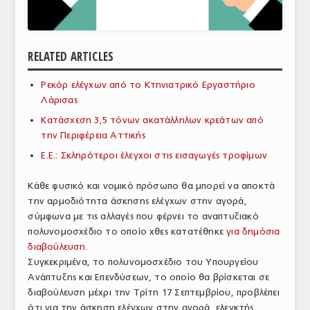
ΑΝΑΛΥΣΕΙΣ
ΕΜΠΟΡΙΚΟΣ ΚΑΤΑΛΟΓΟΣ
RELATED ARTICLES
ΠΑΡΑΓΩΓΗ & ΕΜΠΟΡΙΑ
Ρεκόρ ελέγχων από το Κτηνιατρικό Εργαστήριο
Λάρισας
ΣΦΑΓΕΙΑ
Κατάσχεση 3,5 τόνων ακατάλληλων κρεάτων από
ΠΡΩΤΕΣ ΥΛΕΣ
την Περιφέρεια Αττικής
Ε.Ε.: Σκληρότεροι έλεγχοι στις εισαγωγές τροφίμων
ΕΞΟΠΛΙΣΜΟΣ
Κάθε φυσικό και νομικό πρόσωπο θα μπορεί να αποκτά
ΥΠΗΡΕΣΙΕΣ
την αρμοδιότητα άσκησης ελέγχων στην αγορά,
ΕΜΠΟΡΙΚΟΙ ΑΝΤΙΠΡΟΣΩΠΟΙ
σύμφωνα με τις αλλαγές που φέρνει το αναπτυξιακό
πολυνομοσχέδιο το οποίο χθες κατατέθηκε
για δημόσια
ΝΟΜΟΘΕΣΙΑ
διαβούλευση
.
Συγκεκριμένα, το πολυνομοσχέδιο του Υπουργείου
ΕΛΛΗΝΙΚΗ ΝΟΜΟΘΕΣΙΑ
Ανάπτυξης και Επενδύσεων, το οποίο θα βρίσκεται σε
διαβούλευση μέχρι την Τρίτη 17 Σεπτεμβρίου, προβλέπει
ΕΥΡΩΠΑΪΚΗ ΝΟΜΟΘΕΣΙΑ
ότι για την άσκηση ελέγχων στην αγορά, ελεγκτής