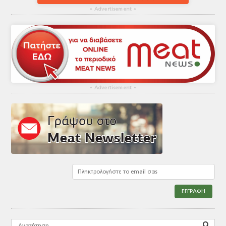
▴
Advertisement
▴
▴
Advertisement
▴