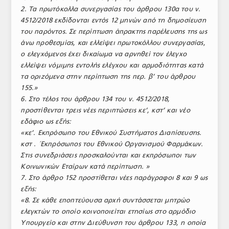
2. Τα πρωτόκολλα συνεργασίας του άρθρου 130α του ν.
4512/2018 εκδίδονται εντός 12 μηνών από τη δημοσίευση
του παρόντος. Σε περίπτωση άπρακτης παρέλευσης της ως
άνω προθεσμίας, και ελλείψει πρωτοκόλλου συνεργασίας,
ο ελεγχόμενος έχει δικαίωμα να αρνηθεί τον έλεγχο
ελλείψει νόμιμης εντολής ελέγχου και αρμοδιότητας κατά
τα οριζόμενα στην περίπτωση της περ. β’ του άρθρου
155.»
6. Στο τέλος του άρθρου 134 του ν. 4512/2018,
προστίθενται τρεις νέες περιπτώσεις κε’, κστ’ και νέο
εδάφιο ως εξής:
«κε’. Εκπρόσωπο του Εθνικού Συστήματος Διαπίσευσης.
κστ . ΄Εκπρόσωπος του Εθνικού Οργανισμού Φαρμάκων.
Στις συνεδριάσεις προσκαλούνται και εκπρόσωποι των
Κοινωνικών Εταίρων κατά περίπτωση. »
7. Στο άρθρο 152 προστίθεται νέες παράγραφοι 8 και 9 ως
εξής:
«8. Σε κάθε εποπτεύουσα αρχή συντάσσεται μητρώο
ελεγκτών το οποίο κοινοποιείται ετησίως στο αρμόδιο
Υπουργείο και στην Διεύθυνση του άρθρου 133, η οποία