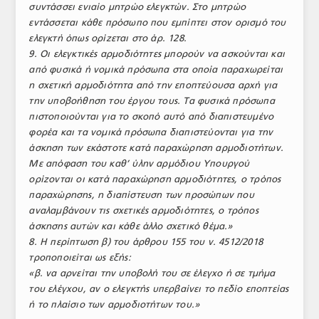
συντάσσει ενιαίο μητρώο ελεγκτών. Στο μητρώο
εντάσσεται κάθε πρόσωπο που εμπίπτει στον ορισμό του
ελεγκτή όπως ορίζεται στο άρ. 128.
9. Οι ελεγκτικές αρμοδιότητες μπορούν να ασκούνται και
από φυσικά ή νομικά πρόσωπα στα οποία παραχωρείται
η σχετική αρμοδιότητα από την εποπτεύουσα αρχή για
την υποβοήθηση του έργου τους. Τα φυσικά πρόσωπα
πιστοποιούνται για το σκοπό αυτό από διαπιστευμένο
φορέα και τα νομικά πρόσωπα διαπιστεύονται για την
άσκηση των εκάστοτε κατά παραχώρηση αρμοδιοτήτων.
Με απόφαση του καθ’ ύλην αρμόδιου Υπουργού
ορίζονται οι κατά παραχώρηση αρμοδιότητες, ο τρόπος
παραχώρησης, η διαπίστευση των προσώπων που
αναλαμβάνουν τις σχετικές αρμοδιότητες, ο τρόπος
άσκησης αυτών και κάθε άλλο σχετικό θέμα.»
8. Η περίπτωση β) του άρθρου 155 του ν. 4512/2018
τροποποιείται ως εξής:
«β. να αρνείται την υποβολή του σε έλεγχο ή σε τμήμα
του ελέγχου, αν ο ελεγκτής υπερβαίνει το πεδίο εποπτείας
ή το πλαίσιο των αρμοδιοτήτων του.»