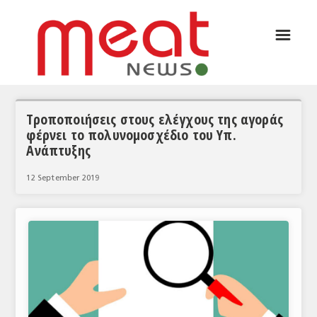
☰
ΑΡΘΡΟΓΡΑΦΙΑ
ΕΛΛΑΔΑ
ΕΙΔΗΣΕΙΣ
Τροποποιήσεις στους ελέγχους της αγοράς
φέρνει το πολυνομοσχέδιο του Υπ.
ΣΥΝΕΝΤΕΥΞΕΙΣ
Ανάπτυξης
ΘΕΜΑΤΑ
12 September 2019
ΑΝΑΛΥΣΕΙΣ
ΚΟΣΜΟΣ
ΕΙΔΗΣΕΙΣ
ΕΥΡΩΠΑΪΚΕΣ ΑΠΟΦΑΣΕΙΣ
ΘΕΜΑΤΑ