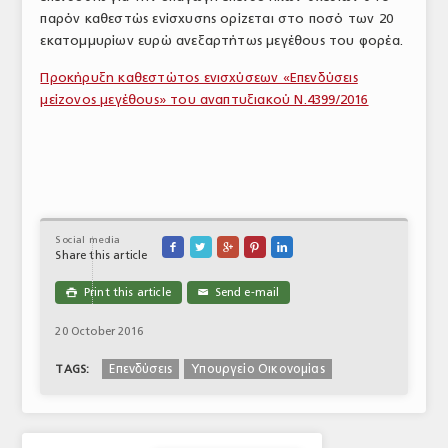
παρόν καθεστώς ενίσχυσης ορίζεται στο ποσό των 20
εκατομμυρίων ευρώ ανεξαρτήτως μεγέθους του φορέα.
Προκήρυξη καθεστώτος ενισχύσεων «Επενδύσεις
μείζονος μεγέθους» του αναπτυξιακού Ν.4399/2016
Social media





Share this article
Print this article
Send e-mail

✉
20 October 2016
Επενδύσεις
Υπουργείο Οικονομίας
TAGS: