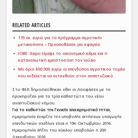
ΑΝΑΛΥΣΕΙΣ
ΕΜΠΟΡΙΚΟΣ ΚΑΤΑΛΟΓΟΣ
RELATED ARTICLES
ΠΑΡΑΓΩΓΗ & ΕΜΠΟΡΙΑ
135 εκ. ευρώ για το πρόγραμμα αγροτικής
μεταποίησης – Προϋποθέσεις για σφαγεία
ΣΦΑΓΕΙΑ
ΙΟΒΕ: Χειροτέρεψε το οικονομικό κλίμα και η
ΠΡΩΤΕΣ ΥΛΕΣ
καταναλωτική εμπιστοσύνη τον Ιούλιο
Με όριο 600.000 ευρώ οι επενδύσεις αγροτικoύ τομέα
ΕΞΟΠΛΙΣΜΟΣ
που ενδέχεται να ενταχθούν στον αναπτυξιακό
ΥΠΗΡΕΣΙΕΣ
Στο ΦΕΚ δημοσιεύθηκαν χθες οι Αποφάσεις με τις
ΕΜΠΟΡΙΚΟΙ ΑΝΤΙΠΡΟΣΩΠΟΙ
προκηρύξεις για τα τρία καθεστώτα του νέου
αναπτυξιακού νόμου.
ΝΟΜΟΘΕΣΙΑ
Για το καθεστώς της Γενικής επιχειρηματικότητας
,
ημερομηνία έναρξης της υποβολής αιτήσεων υπαγωγής
ΕΛΛΗΝΙΚΗ ΝΟΜΟΘΕΣΙΑ
επενδυτικών σχεδίων είναι η 19η Οκτωβρίου 2016.
Ημερομηνία λήξης του κύκλου υποβολών η 20ή
ΕΥΡΩΠΑΪΚΗ ΝΟΜΟΘΕΣΙΑ
Δεκεμβρίου 2016.