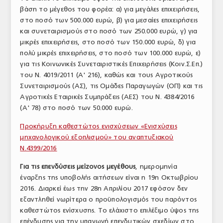
βάση το μέγεθος του φορέα: α) για μεγάλες επιχειρήσεις,
στο ποσό των 500.000 ευρώ, β) για μεσαίες επιχειρήσεις
και συνεταιρισμούς στο ποσό των 250.000 ευρώ, γ) για
μικρές επιχειρήσεις, στο ποσό των 150.000 ευρώ, δ) για
πολύ μικρές επιχειρήσεις, στο ποσό των 100.000 ευρώ, ε)
για τις Κοινωνικές Συνεταιριστικές Επιχειρήσεις (Κοιν.Σ.Επ.)
του N. 4019/2011 (Α' 216), καθώς και τους Αγροτικούς
Συνεταιρισμούς (ΑΣ), τις Ομάδες Παραγωγών (ΟΠ) και τις
Αγροτικές Εταιρικές Συμπράξεις (ΑΕΣ) του Ν. 4384/2016
(Α' 78) στο ποσό των 50.000 ευρώ.
Προκήρυξη καθεστώτος ενισχύσεων «Ενισχύσεις
μηχανολογικού εξοπλισμού» του αναπτυξιακού
N.4399/2016
Για τις επενδύσεις μείζονος μεγέθους
, ημερομηνία
έναρξης της υποβολής αιτήσεων είναι η 19η Οκτωβρίου
2016. Διαρκεί έως την 28η Απριλίου 2017 εφόσον δεν
εξαντληθεί νωρίτερα ο προϋπολογισμός του παρόντος
καθεστώτος ενίσχυσης. Το ελάχιστο επιλέξιμο ύψος της
επένδυσης για την υπαγωγή επενδυτικών σχεδίων στο