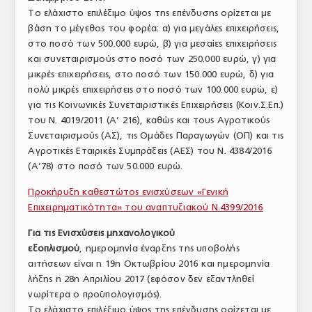
Το ελάχιστο επιλέξιμο ύψος της επένδυσης ορίζεται με
ΤΟ ΠΕΡΙΟΔΙΚΟ
βάση το μέγεθος του φορέα: α) για μεγάλες επιχειρήσεις,
Profile
στο ποσό των 500.000 ευρώ, β) για μεσαίες επιχειρήσεις
και συνεταιρισμούς στο ποσό των 250.000 ευρώ, γ) για
ΑΡΧΕΙΟ ΤΕΥΧΩΝ
μικρές επιχειρήσεις, στο ποσό των 150.000 ευρώ, δ) για
πολύ μικρές επιχειρήσεις στο ποσό των 100.000 ευρώ, ε)
ΣΥΝΕΔΡΙΟ ΚΡΕΑΤΟΣ
για τις Κοινωνικές Συνεταιριστικές Επιχειρήσεις (Κοιν.Σ.Επ.)
του N. 4019/2011 (Α’ 216), καθώς και τους Αγροτικούς
Συνεταιρισμούς (ΑΣ), τις Ομάδες Παραγωγών (ΟΠ) και τις
Αγροτικές Εταιρικές Συμπράξεις (ΑΕΣ) του Ν. 4384/2016
(Α’78) στο ποσό των 50.000 ευρώ.
Προκήρυξη καθεστώτος ενισχύσεων «Γενική
Επιχειρηματικότητα» του αναπτυξιακού N.4399/2016
Για τις Ενισχύσεις μηχανολογικού
εξοπλισμού
, ημερομηνία έναρξης της υποβολής
αιτήσεων είναι η 19η Οκτωβρίου 2016 και ημερομηνία
λήξης η 28η Απριλίου 2017 (εφόσον δεν εξαντληθεί
νωρίτερα ο προϋπολογισμός).
Το ελάχιστο επιλέξιμο ύψος της επένδυσης ορίζεται με