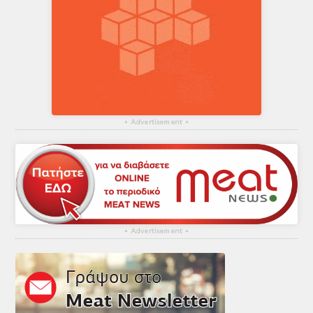
▴
Advertisement
▴
▴
Advertisement
▴