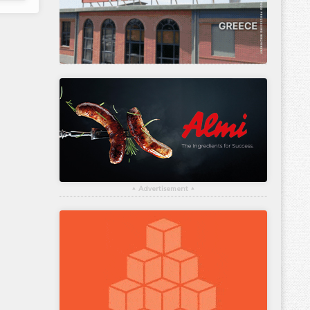
▴
Advertisement
▴