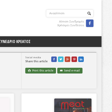
Αίτηση Συνδρομής

Χρήσιμες Συνδέσεις
ΣΥΝΕΔΡΙΟ ΚΡΕΑΤΟΣ
Social media





Share this article
Print this article
Send e-mail

✉