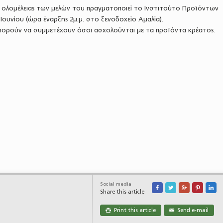
ολομέλειας των μελών του πραγματοποιεί το Ινστιτούτο Προϊόντων
Ιουνίου (ώρα έναρξης 2μ.μ. στο ξενοδοχείο Αμαλία).
ορούν να συμμετέχουν όσοι ασχολούνται με τα προϊόντα κρέατος.
Social media





Share this article
Print this article
Send e-mail

✉