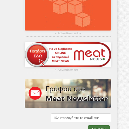
▴
Advertisement
▴
▴
Advertisement
▴