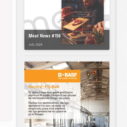
Meat News #150
July 2026