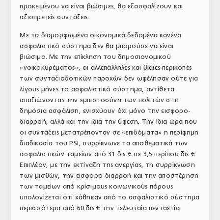
προκειμένου να είναι βιώσιμες, θα εξασφαλίζουν και
ΤΟ ΠΕΡΙΟΔΙΚΟ
αξιοπρεπείς συντάξεις.
Profile
Με τα διαμορφωμένα οικονομικά δεδομένα κανένα
ασφαλιστικό σύστημα δεν θα μπορούσε να είναι
ΑΡΧΕΙΟ ΤΕΥΧΩΝ
βιώσιμο. Με την επίκληση του δημοσιονομικού
«νοικοκυρέματος», οι αλλεπάλληλες και βίαιες περικοπές
ΣΥΝΕΔΡΙΟ ΚΡΕΑΤΟΣ
των συνταξιοδοτικών παροχών δεν ωφέλησαν ούτε για
λίγους μήνες το ασφαλιστικό σύστημα, αντίθετα
απαξιώνοντας την εμπιστοσύνη των πολιτών στη
δημόσια ασφάλιση, ενισχύουν όχι μόνο την εισφορο-
διαρροή, αλλά και την ίδια την ύφεση. Την ίδια ώρα που
οι συντάξεις μετατρέπονταν σε «επιδόματα» η περίφημη
διαδικασία του PSI, συρρίκνωνε τα αποθεματικά των
ασφαλιστικών ταμείων από 31 δις € σε 3,5 περίπου δις €.
Επιπλέον, με την εκτίναξη της ανεργίας, τη συρρίκνωση
των μισθών, την εισφορο-διαρροή και την αποστέρηση
των ταμείων από κρίσιμους κοινωνικούς πόρους
υπολογίζεται ότι χάθηκαν από το ασφαλιστικό σύστημα
περισσότερα από 60 δις € την τελευταία πενταετία.