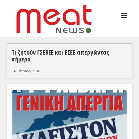
☰
ΑΡΘΡΟΓΡΑΦΙΑ
ΕΛΛΑΔΑ
ΕΙΔΗΣΕΙΣ
Τι ζητούν ΓΣΕΒΕΕ και ΕΣΕΕ απεργώντας
σήμερα
ΣΥΝΕΝΤΕΥΞΕΙΣ
04 February 2016
ΘΕΜΑΤΑ
ΑΝΑΛΥΣΕΙΣ
ΚΟΣΜΟΣ
ΕΙΔΗΣΕΙΣ
ΕΥΡΩΠΑΪΚΕΣ ΑΠΟΦΑΣΕΙΣ
ΘΕΜΑΤΑ