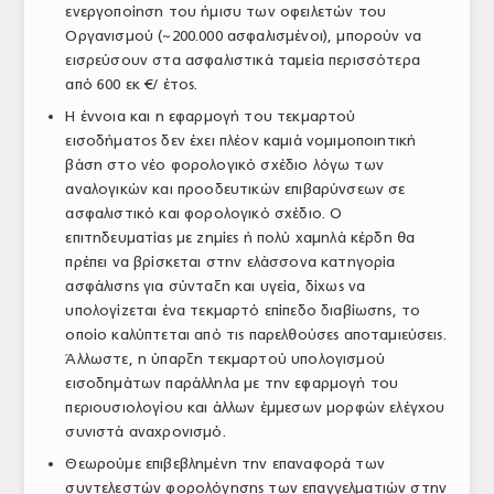
ενεργοποίηση του ήμισυ των οφειλετών του
Οργανισμού (~200.000 ασφαλισμένοι), μπορούν να
εισρεύσουν στα ασφαλιστικά ταμεία περισσότερα
από 600 εκ €/ έτος.
Η έννοια και η εφαρμογή του τεκμαρτού
εισοδήματος δεν έχει πλέον καμιά νομιμοποιητική
βάση στο νέο φορολογικό σχέδιο λόγω των
αναλογικών και προοδευτικών επιβαρύνσεων σε
ασφαλιστικό και φορολογικό σχέδιο. Ο
επιτηδευματίας με ζημίες ή πολύ χαμηλά κέρδη θα
πρέπει να βρίσκεται στην ελάσσονα κατηγορία
ασφάλισης για σύνταξη και υγεία, δίχως να
υπολογίζεται ένα τεκμαρτό επίπεδο διαβίωσης, το
οποίο καλύπτεται από τις παρελθούσες αποταμιεύσεις.
Άλλωστε, η ύπαρξη τεκμαρτού υπολογισμού
εισοδημάτων παράλληλα με την εφαρμογή του
περιουσιολογίου και άλλων έμμεσων μορφών ελέγχου
συνιστά αναχρονισμό.
Θεωρούμε επιβεβλημένη την επαναφορά των
συντελεστών φορολόγησης των επαγγελματιών στην