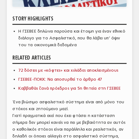
ΑΝΑΛΥΣΕΙΣ
STORY HIGHLIGHTS
ΕΜΠΟΡΙΚΟΣ ΚΑΤΑΛΟΓΟΣ
H ΓΣΕΒΕΕ δηλώνει παρούσα και έτοιμη για έναν εθνικό
ΠΑΡΑΓΩΓΗ & ΕΜΠΟΡΙΑ
διάλογο για το Ασφαλιστικό, που θα λάβει υπ’ όψιν
του τα οικονομικά δεδομένα
ΣΦΑΓΕΙΑ
RELATED ARTICLES
ΠΡΩΤΕΣ ΥΛΕΣ
72 δόσεις με «κόφτες» και χιλιάδες αποκλεισμένους
ΕΞΟΠΛΙΣΜΟΣ
ΓΣΕΒΕΕ-ΠΟΚΚ: Να αποσυρθεί το άρθρο 47
ΥΠΗΡΕΣΙΕΣ
Καββαθάς ξανά πρόεδρος για 5η θητεία στη ΓΣΕΒΕΕ
ΕΜΠΟΡΙΚΟΙ ΑΝΤΙΠΡΟΣΩΠΟΙ
Ένα βιώσιμο ασφαλιστικό σύστημα είναι από μόνο του
ΝΟΜΟΘΕΣΙΑ
στόχος και ζητούμενο μαζί.
Γιατί πραγματικά εκεί που έχει φτάσει η κατάσταση
ΕΛΛΗΝΙΚΗ ΝΟΜΟΘΕΣΙΑ
σήμερα δεν μπορεί κανείς να πει με βεβαιότητα αν αυτός
ο καθολικός στόχος είναι παράλληλα και ρεαλιστικός, αν
ΕΥΡΩΠΑΪΚΗ ΝΟΜΟΘΕΣΙΑ
δηλαδή οι όποιες αλλαγές στο ασφαλιστικό σύστημα,