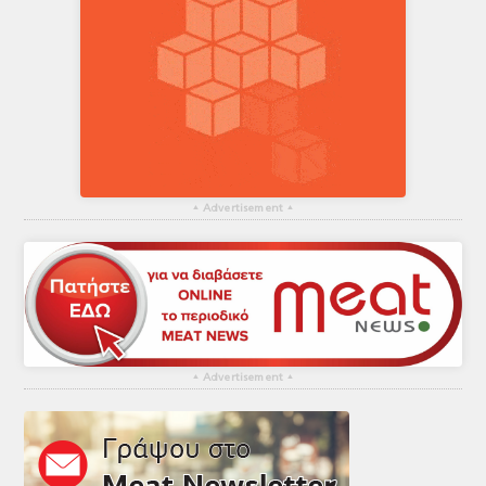
▴
Advertisement
▴
▴
Advertisement
▴