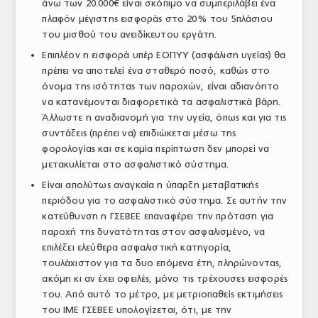
άνω των 20.000€ είναι σκόπιμο να συμπεριλάβει ένα
πλαφόν μέγιστης εισφοράς στο 20% του 5πλάσιου
του μισθού του ανειδίκευτου εργάτη.
Επιπλέον η εισφορά υπέρ ΕΟΠΥΥ (ασφάλιση υγείας) θα
πρέπει να αποτελεί ένα σταθερό ποσό, καθώς στο
όνομα της ισότητας των παροχών, είναι αδιανόητο
να κατανέμονται διαφορετικά τα ασφαλιστικά βάρη.
Άλλωστε η αναδιανομή για την υγεία, όπως και για τις
συντάξεις (πρέπει να) επιδιώκεται μέσω της
φορολογίας και σε καμία περίπτωση δεν μπορεί να
μετακυλίεται στο ασφαλιστικό σύστημα.
Είναι απολύτως αναγκαία η ύπαρξη μεταβατικής
περιόδου για το ασφαλιστικό σύστημα. Σε αυτήν την
κατεύθυνση η ΓΣΕΒΕΕ επαναφέρει την πρόταση για
παροχή της δυνατότητας στον ασφαλισμένο, να
επιλέξει ελεύθερα ασφαλιστική κατηγορία,
τουλάχιστον για τα δυο επόμενα έτη, πληρώνοντας,
ακόμη κι αν έχει οφειλές, μόνο τις τρέχουσες εισφορές
του. Από αυτό το μέτρο, με μετριοπαθείς εκτιμήσεις
του ΙΜΕ ΓΣΕΒΕΕ υπολογίζεται, ότι, με την