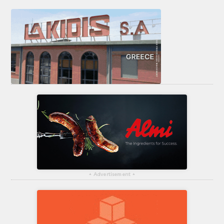
▴
Advertisement
▴