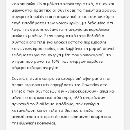
νοικοκυριών. Είναι μάλιστα χαρακτηριστικό, ότι αν και
μειώνονται δραστικά οι συντάξεις τα τελευταία χρόνια,
συγκριτικά αυξάνεται η σημαντικότητά τους ως κύρια
πηγή εισοδήματος των νοικοκυριών, με δεδομένο ότι
λόγω της ύφεσης αυξάνεται η ανεργία με παράλληλες
μειώσεις μισθών. Στην πραγματικότητα δηλαδή η
σύνταξη αποτελεί ένα υποκατάστατο παρέμβασης
κοινωνικής προστασίας, που λαμβάνει τη μορφή οιονεί
επιδόματος για τα άνεργα μέλη του νοικοκυριού, τη
στιγμή που μόνο το 10% των ανέργων λαμβάνει
σήμερα επίδομα ανεργίας.
Συνεπώς, είναι σκόπιμο να έχουμε υπ’ όψιν μας ότι οι
όποιες περιοριστικές παρεμβάσεις της Πολιτείας στο
επίπεδο των συντάξεων δεν «νοικοκυρεύουν» απλά και
μόνο το ασφαλιστικό σύστημα, αλλά επηρεάζουν
αρνητικά το διαθέσιμο εισόδημα, την εγχώρια
κατανάλωση και εν τέλει το βιοτικό επίπεδο του
μεγαλύτερου και αρκετά ταλαιπωρημένου κομματιού
της ελληνικής κοινωνίας.