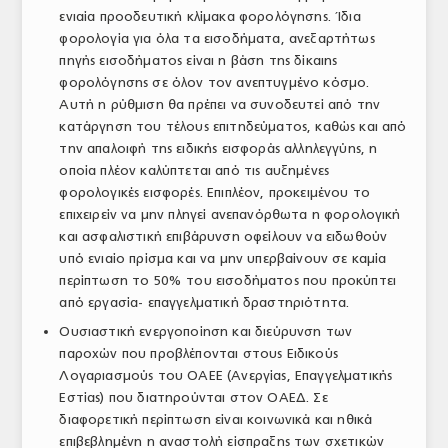
ενιαία προοδευτική κλίμακα φορολόγησης. Ίδια
φορολογία για όλα τα εισοδήματα, ανεξαρτήτως
πηγής εισοδήματος είναι η βάση της δίκαιης
φορολόγησης σε όλον τον ανεπτυγμένο κόσμο.
Αυτή η ρύθμιση θα πρέπει να συνοδευτεί από την
κατάργηση του τέλους επιτηδεύματος, καθώς και από
την απαλοιφή της ειδικής εισφοράς αλληλεγγύης, η
οποία πλέον καλύπτεται από τις αυξημένες
φορολογικές εισφορές. Επιπλέον, προκειμένου το
επιχειρείν να μην πληγεί ανεπανόρθωτα η φορολογική
και ασφαλιστική επιβάρυνση οφείλουν να ειδωθούν
υπό ενιαίο πρίσμα και να μην υπερβαίνουν σε καμία
περίπτωση το 50% του εισοδήματος που προκύπτει
από εργασία- επαγγελματική δραστηριότητα.
Ουσιαστική ενεργοποίηση και διεύρυνση των
παροχών που προβλέπονται στους Ειδικούς
Λογαριασμούς του ΟΑΕΕ (Ανεργίας, Επαγγελματικής
Εστίας) που διατηρούνται στον ΟΑΕΔ. Σε
διαφορετική περίπτωση είναι κοινωνικά και ηθικά
επιβεβλημένη η αναστολή είσπραξης των σχετικών