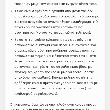
εισφορών μέχρι την ουσιαστική ενεργοποίησή τους.
Τέλος είναι σαφές ότι η εργασία από μόνη της δεν
μπορεί να χρηματοδοτήσει το ασφαλιστικό σύστημα
και είναι αναγκαίο να αναζητηθούν συμπληρωματικές
πηγές χρηματοδότησης εκτός ασφαλιστικού
συστήματος (κοινωνικοί πόροι, ειδικά τέλη κοκ).
Σε αυτό το πλαίσιο ενίσχυσης των εισροών στο
ασφαλιστικό σύστημα είναι απολύτως αναγκαίο ένα
διαρκές, πάγιο σύστημα ρύθμισης οφειλών προς τα
ασφαλιστικά ταμεία και ειδικότερα στον ΟΑΕΕ, στη
λογική «παγώματος» της οφειλής και μεταφοράς σε
μεταγενέστερη φάση του ασφαλιστικού βίου, με
ενδεχόμενη χρήση ενός πολύ μικρού ποσού δόσης
απεριόριστου αριθμού. Βασικό μέλημα αυτής της
πρόβλεψης είναι η άμεση ενεργοποίηση οφειλετών με
στόχο τη διεύρυνση της ασφαλιστέας βάση (του
πληθυσμού ασφαλισμένων).
Οι παραπάνω βελτιώσεις αποτελούν αναγκαίους όρους
για την ομαλή και αποτελεσματική εφαρμογή ενός