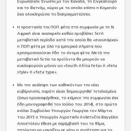
Ευρωπαϊκής Ένωσης με τον Καναδά, τη Σινγκαπούρη
και το Βιετνάμ, χώρες με τις οποίες επίσης η Κομισιόν
έχει ολοκληρώσει τις διαπραγματεύσεις.
Η προστασία της ΠΟΠ φέτα στη συμφωνία με τη Ν.
Αφρική είναι ανεπαρκής καθώς προβλέπει: 5ετή
μεταβατική περίοδο κατά την οποία θα «συνυπάρχει»
η ΠΟΠ φέτα με όλα τα εμπορικά σήματα που
χρησιμοποιούσαν ήδη το όνομα φέτα. Μετά την
μεταβατική 5ετία τα προϊόντα θα μπορούν να
κυκλοφορούν μόνον ως «South Africa Feta» ή «Feta
style» ή «feta type».
Με την ανάληψη των καθηκόντων της νέας
κυβέρνησης, παρότι είχαν δημιουργηθεί τετελεσμένα
(όπως προαναφέρθηκε, το κείμενο της συμφωνίας είχε
ήδη μονογραφηθεί τον Ιούλιο του 2014), στο πρώτο
κιόλας Συμβούλιο Υπουργών Γεωργίας τον Μάρτιο
του 2015 ο Υπουργός Αγροτικής Ανάπτυξης Βαγγέλης
Αποστόλου έθεσε με παρέμβασή του το θέμα,
ζητώντας να «ανοίξει» εκ νέου η συζήτηση για το