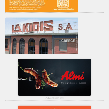
▴
Advertisement
▴