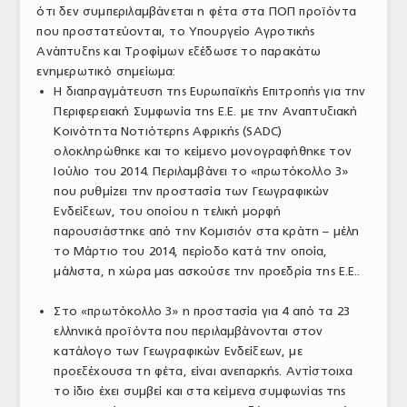
ότι δεν συμπεριλαμβάνεται η φέτα στα ΠΟΠ προϊόντα
ΤΟ ΠΕΡΙΟΔΙΚΟ
που προστατεύονται, το Υπουργείο Αγροτικής
Ανάπτυξης και Τροφίμων εξέδωσε το παρακάτω
Profile
ενημερωτικό σημείωμα:
Η διαπραγμάτευση της Ευρωπαϊκής Επιτροπής για την
ΑΡΧΕΙΟ ΤΕΥΧΩΝ
Περιφερειακή Συμφωνία της Ε.Ε. με την Αναπτυξιακή
ΣΥΝΕΔΡΙΟ ΚΡΕΑΤΟΣ
Κοινότητα Νοτιότερης Αφρικής (SADC)
ολοκληρώθηκε και το κείμενο μονογραφήθηκε τον
Ιούλιο του 2014. Περιλαμβάνει το «πρωτόκολλο 3»
που ρυθμίζει την προστασία των Γεωγραφικών
Ενδείξεων, του οποίου η τελική μορφή
παρουσιάστηκε από την Κομισιόν στα κράτη – μέλη
το Μάρτιο του 2014, περίοδο κατά την οποία,
μάλιστα, η χώρα μας ασκούσε την προεδρία της Ε.Ε..
Στο «πρωτόκολλο 3» η προστασία για 4 από τα 23
ελληνικά προϊόντα που περιλαμβάνονται στον
κατάλογο των Γεωγραφικών Ενδείξεων, με
προεξέχουσα τη φέτα, είναι ανεπαρκής. Αντίστοιχα
το ίδιο έχει συμβεί και στα κείμενα συμφωνίας της