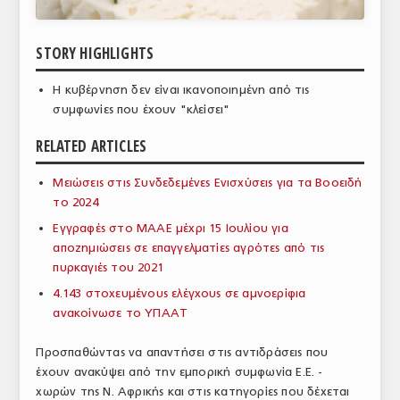
ΑΝΑΛΥΣΕΙΣ
STORY HIGHLIGHTS
ΕΜΠΟΡΙΚΟΣ ΚΑΤΑΛΟΓΟΣ
Η κυβέρνηση δεν είναι ικανοποιημένη από τις
ΠΑΡΑΓΩΓΗ & ΕΜΠΟΡΙΑ
συμφωνίες που έχουν "κλείσει"
ΣΦΑΓΕΙΑ
RELATED ARTICLES
ΠΡΩΤΕΣ ΥΛΕΣ
Μειώσεις στις Συνδεδεμένες Ενισχύσεις για τα Βοοειδή
το 2024
ΕΞΟΠΛΙΣΜΟΣ
Εγγραφές στο ΜΑΑΕ μέχρι 15 Ιουλίου για
ΥΠΗΡΕΣΙΕΣ
αποζημιώσεις σε επαγγελματίες αγρότες από τις
πυρκαγιές του 2021
ΕΜΠΟΡΙΚΟΙ ΑΝΤΙΠΡΟΣΩΠΟΙ
4.143 στοχευμένους ελέγχους σε αμνοερίφια
ΝΟΜΟΘΕΣΙΑ
ανακοίνωσε το ΥΠΑΑΤ
ΕΛΛΗΝΙΚΗ ΝΟΜΟΘΕΣΙΑ
Προσπαθώντας να απαντήσει στις αντιδράσεις που
έχουν ανακύψει από την εμπορική συμφωνία Ε.Ε. -
ΕΥΡΩΠΑΪΚΗ ΝΟΜΟΘΕΣΙΑ
χωρών της Ν. Αφρικής και στις κατηγορίες που δέχεται