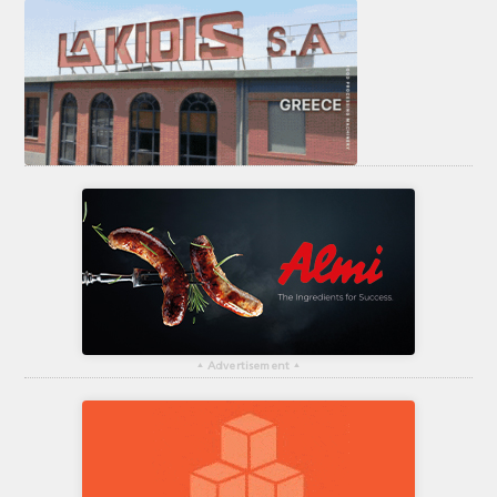
▴
Advertisement
▴