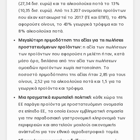
(27,34 δισ. ευρώ) και τα αλκοολούχα ποτά το 13%
(10,35 δισ. ευρώ). Από τις 3.207 ονομασίες προϊόντων
που είχαν καταχωριστεί το 2017 (ΓΕ και ΕΠΙΠ), το 49%
αφορούσε οίνους, το 43% γεωργικά τρόφιμα και το
8% αλκοολούχα ποτά.
Μεγαλύτερη πριμοδότηση της αξίας για τις πωλήσεις
προστατευόμενων προϊόντων:
η αξία των πωλήσεων
των προϊόντων που αφορούσε η μελέτη ήταν, κατά
μέσο όρο, διπλάσια από την αξία των πωλήσεων
ομοειδών προϊόντων χωρίς πιστοποίηση. Το
ποσοστό πριμοδότησης της αξίας ήταν 2,85 για τους
οίνους, 2,52 για τα αλκοολούχα ποτά και 1,5 για τα
γεωργικά προϊόντα και τρόφιμα.
Μια πραγματικά ευρωπαϊκή πολιτική
: κάθε χώρα της
ΕΕ παράγει προϊόντα με προστατευόμενη ονομασία
σε επίπεδο ΕΕ, τα οποία έχουν εμβληματική σημασία
για την παραδοσιακή γαστρονομική κληρονομιά των
περιφερειών και αποτελούν μοχλούς οικονομικής
ανάπτυξης για τον εθνικό αγροδιατροφικό τομέα.