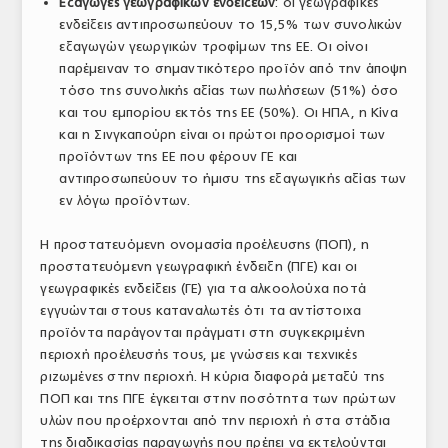
Εξαγωγές γεωγραφικών ενδείξεων
: οι γεωγραφικές
ενδείξεις αντιπροσωπεύουν το 15,5% των συνολικών
εξαγωγών γεωργικών τροφίμων της ΕΕ. Οι οίνοι
παρέμειναν το σημαντικότερο προϊόν από την άποψη
τόσο της συνολικής αξίας των πωλήσεων (51%) όσο
και του εμπορίου εκτός της ΕΕ (50%). Οι ΗΠΑ, η Κίνα
και η Σινγκαπούρη είναι οι πρώτοι προορισμοί των
προϊόντων της ΕΕ που φέρουν ΓΕ και
αντιπροσωπεύουν το ήμισυ της εξαγωγικής αξίας των
εν λόγω προϊόντων.
Η προστατευόμενη ονομασία προέλευσης (ΠΟΠ), η
προστατευόμενη γεωγραφική ένδειξη (ΠΓΕ) και οι
γεωγραφικές ενδείξεις (ΓΕ) για τα αλκοολούχα ποτά
εγγυώνται στους καταναλωτές ότι τα αντίστοιχα
προϊόντα παράγονται πράγματι στη συγκεκριμένη
περιοχή προέλευσής τους, με γνώσεις και τεχνικές
ριζωμένες στην περιοχή. Η κύρια διαφορά μεταξύ της
ΠΟΠ και της ΠΓΕ έγκειται στην ποσότητα των πρώτων
υλών που προέρχονται από την περιοχή ή στα στάδια
της διαδικασίας παραγωγής που πρέπει να εκτελούνται