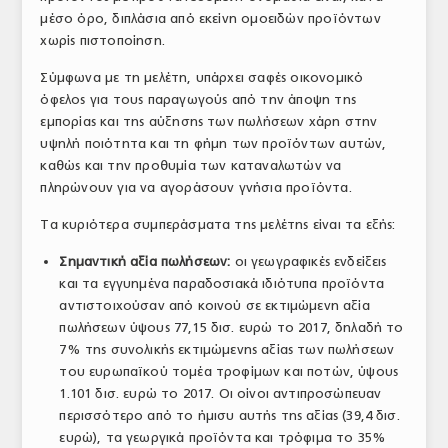
μέσο όρο, διπλάσια από εκείνη ομοειδών προϊόντων
χωρίς πιστοποίηση.
Σύμφωνα με τη μελέτη, υπάρχει σαφές οικονομικό
όφελος για τους παραγωγούς από την άποψη της
εμπορίας και της αύξησης των πωλήσεων χάρη στην
υψηλή ποιότητα και τη φήμη των προϊόντων αυτών,
καθώς και την προθυμία των καταναλωτών να
πληρώνουν για να αγοράσουν γνήσια προϊόντα.
Τα κυριότερα συμπεράσματα της μελέτης είναι τα εξής:
Σημαντική αξία πωλήσεων:
οι γεωγραφικές ενδείξεις
και τα εγγυημένα παραδοσιακά ιδιότυπα προϊόντα
αντιστοιχούσαν από κοινού σε εκτιμώμενη αξία
πωλήσεων ύψους 77,15 δισ. ευρώ το 2017, δηλαδή το
7% της συνολικής εκτιμώμενης αξίας των πωλήσεων
του ευρωπαϊκού τομέα τροφίμων και ποτών, ύψους
1.101 δισ. ευρώ το 2017. Οι οίνοι αντιπροσώπευαν
περισσότερο από το ήμισυ αυτής της αξίας (39,4 δισ.
ευρώ), τα γεωργικά προϊόντα και τρόφιμα το 35%