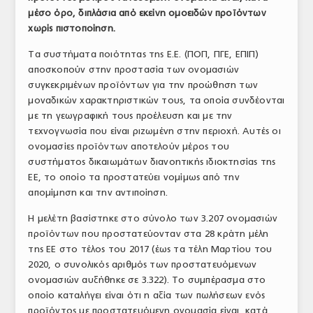
μέσο όρο, διπλάσια από εκείνη ομοειδών προϊόντων
ΤΟ ΠΕΡΙΟΔΙΚΟ
χωρίς πιστοποίηση.
Profile
Τα συστήματα ποιότητας της Ε.Ε. (ΠΟΠ, ΠΓΕ, ΕΠΙΠ)
αποσκοπούν στην προστασία των ονομασιών
ΑΡΧΕΙΟ ΤΕΥΧΩΝ
συγκεκριμένων προϊόντων για την προώθηση των
ΣΥΝΕΔΡΙΟ ΚΡΕΑΤΟΣ
μοναδικών χαρακτηριστικών τους, τα οποία συνδέονται
με τη γεωγραφική τους προέλευση και με την
τεχνογνωσία που είναι ριζωμένη στην περιοχή. Αυτές οι
ονομασίες προϊόντων αποτελούν μέρος του
συστήματος δικαιωμάτων διανοητικής ιδιοκτησίας της
ΕΕ, το οποίο τα προστατεύει νομίμως από την
απομίμηση και την αντιποίηση.
Η μελέτη βασίστηκε στο σύνολο των 3.207 ονομασιών
προϊόντων που προστατεύονταν στα 28 κράτη μέλη
της ΕΕ στο τέλος του 2017 (έως τα τέλη Μαρτίου του
2020, ο συνολικός αριθμός των προστατευόμενων
ονομασιών αυξήθηκε σε 3.322). Το συμπέρασμα στο
οποίο καταλήγει είναι ότι η αξία των πωλήσεων ενός
προϊόντος με προστατευόμενη ονομασία είναι, κατά