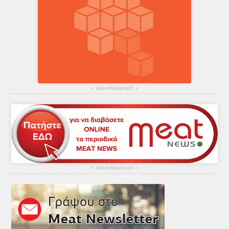
▴
Advertisement
▴
▴
Advertisement
▴