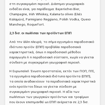
στη συγκεκριμένη περιοχή. Διάσημες γεωγραφικές
ενδείξεις είναι, για παράδειγμα: Bayerisches Bier,
Champagne, Irish Whiskey, Kalamata olives (Ελιές
Καλαμών), Parmigiano Reggiano, Polish Vodka, Queso
Manchego, Roquefort.
2,3 δισ. οι πωλήσεις των προϊόντων ΕΠΙΠ
Από την άλλη πλευρά, το σήμα εγγυημένο παραδοσιακό
ιδιότυπο προϊόν (ΕΠΙΠ) προβάλλει παραδοσιακά
χαρακτηριστικά, όπως η παραδοσιακή μέθοδος
παραγωγής ή η παραδοσιακή σύσταση, χωρίς να γίνεται
σύνδεση με συγκεκριμένη γεωγραφική περιοχή.
Η Ευρωπαϊκή Ένωση προστατεύει, εκτός των ΠΟΠ, ΠΓΕ,
τα εγγυημένα παραδοσιακά ιδιότυπα προϊόντα (ΕΠΙΠ),
τα οποία αναδεικνύουν τα παραδοσιακά χαρακτηριστικά
ενός προϊόντος δίχως να γίνεται σύνδεση με
συγκεκριμένη γεωγραφική περιοχή. Η αξία των
πωλήσεων των γεωργικών προϊόντων και τροφίμων
που έχουν επισημανθεί ως ΕΠΙΠ ανέρχεται σε 2,3 δισ.