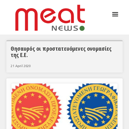
☰
ΑΡΘΡΟΓΡΑΦΙΑ
ΕΛΛΑΔΑ
ΕΙΔΗΣΕΙΣ
Θησαυρός οι προστατευόμενες ονομασίες
της Ε.Ε.
ΣΥΝΕΝΤΕΥΞΕΙΣ
21 April 2020
ΘΕΜΑΤΑ
ΑΝΑΛΥΣΕΙΣ
ΚΟΣΜΟΣ
ΕΙΔΗΣΕΙΣ
ΕΥΡΩΠΑΪΚΕΣ ΑΠΟΦΑΣΕΙΣ
ΘΕΜΑΤΑ