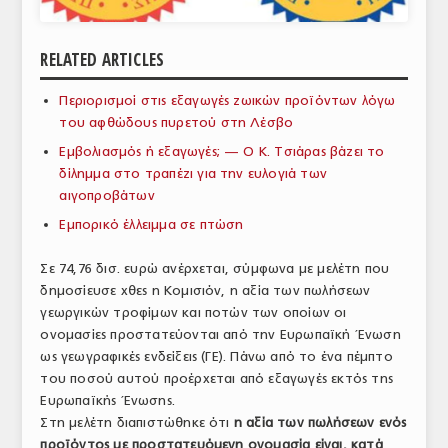
ΑΝΑΛΥΣΕΙΣ
RELATED ARTICLES
ΕΜΠΟΡΙΚΟΣ ΚΑΤΑΛΟΓΟΣ
Περιορισμοί στις εξαγωγές ζωικών προϊόντων λόγω
ΠΑΡΑΓΩΓΗ & ΕΜΠΟΡΙΑ
του αφθώδους πυρετού στη Λέσβο
ΣΦΑΓΕΙΑ
Εμβολιασμός ή εξαγωγές; — Ο Κ. Τσιάρας βάζει το
δίλημμα στο τραπέζι για την ευλογιά των
ΠΡΩΤΕΣ ΥΛΕΣ
αιγοπροβάτων
Εμπορικό έλλειμμα σε πτώση
ΕΞΟΠΛΙΣΜΟΣ
Σε 74,76 δισ. ευρώ ανέρχεται, σύμφωνα με μελέτη που
ΥΠΗΡΕΣΙΕΣ
δημοσίευσε χθες η Κομισιόν, η αξία των πωλήσεων
ΕΜΠΟΡΙΚΟΙ ΑΝΤΙΠΡΟΣΩΠΟΙ
γεωργικών τροφίμων και ποτών των οποίων οι
ονομασίες προστατεύονται από την Ευρωπαϊκή Ένωση
ΝΟΜΟΘΕΣΙΑ
ως γεωγραφικές ενδείξεις (ΓΕ). Πάνω από το ένα πέμπτο
του ποσού αυτού προέρχεται από εξαγωγές εκτός της
ΕΛΛΗΝΙΚΗ ΝΟΜΟΘΕΣΙΑ
Ευρωπαϊκής Ένωσης.
Στη μελέτη διαπιστώθηκε ότι
η αξία των πωλήσεων ενός
ΕΥΡΩΠΑΪΚΗ ΝΟΜΟΘΕΣΙΑ
προϊόντος με προστατευόμενη ονομασία είναι, κατά