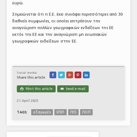
ευρώ.
Σημειώνεται ότι η Ε.Ε. έχει συνάψει περισσότερες από 30
διεθνείς συμφωνίες, οι οποίες επιτρέπουν την
αναγνώριση πολλών γεωγραφικών ενδείξεων της ΕΕ
εκτός της ΕΕ και την αναγνώριση μη ενωσιακών
γεωγραφικών ενδείξεων στην ΕΕ.
Social media





Share this article
Print this article
Send e-mail

✉
21 April 2020
εξαγωγές
ΕΠΙΠ
ΠΓΕ
ΠΟΠ
TAGS: