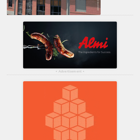
▴
Advertisement
▴