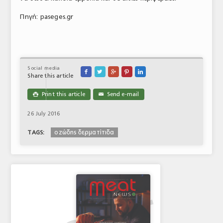
Πηγή: paseges.gr
Social media





Share this article
Print this article
Send e-mail

✉
26 July 2016
οζώδης δερματίτιδα
TAGS: