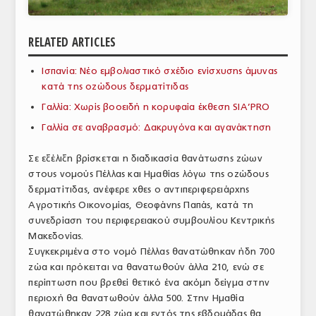
ΑΝΑΛΥΣΕΙΣ
RELATED ARTICLES
ΕΜΠΟΡΙΚΟΣ ΚΑΤΑΛΟΓΟΣ
Ισπανία: Νέο εμβολιαστικό σχέδιο ενίσχυσης άμυνας
ΠΑΡΑΓΩΓΗ & ΕΜΠΟΡΙΑ
κατά της οζώδους δερματίτιδας
ΣΦΑΓΕΙΑ
Γαλλία: Χωρίς βοοειδή η κορυφαία έκθεση SIA’PRO
Γαλλία σε αναβρασμό: Δακρυγόνα και αγανάκτηση
ΠΡΩΤΕΣ ΥΛΕΣ
Σε εξέλιξη βρίσκεται η διαδικασία θανάτωσης ζώων
ΕΞΟΠΛΙΣΜΟΣ
στους νομούς Πέλλας και Ημαθίας λόγω της οζώδους
δερματίτιδας, ανέφερε χθες ο αντιπεριφερειάρχης
ΥΠΗΡΕΣΙΕΣ
Αγροτικής Οικονομίας, Θεοφάνης Παπάς, κατά τη
ΕΜΠΟΡΙΚΟΙ ΑΝΤΙΠΡΟΣΩΠΟΙ
συνεδρίαση του περιφερειακού συμβουλίου Κεντρικής
Μακεδονίας.
ΝΟΜΟΘΕΣΙΑ
Συγκεκριμένα στο νομό Πέλλας θανατώθηκαν ήδη 700
ζώα και πρόκειται να θανατωθούν άλλα 210, ενώ σε
ΕΛΛΗΝΙΚΗ ΝΟΜΟΘΕΣΙΑ
περίπτωση που βρεθεί θετικό ένα ακόμη δείγμα στην
περιοχή θα θανατωθούν άλλα 500. Στην Ημαθία
ΕΥΡΩΠΑΪΚΗ ΝΟΜΟΘΕΣΙΑ
θανατώθηκαν 228 ζώα και εντός της εβδομάδας θα