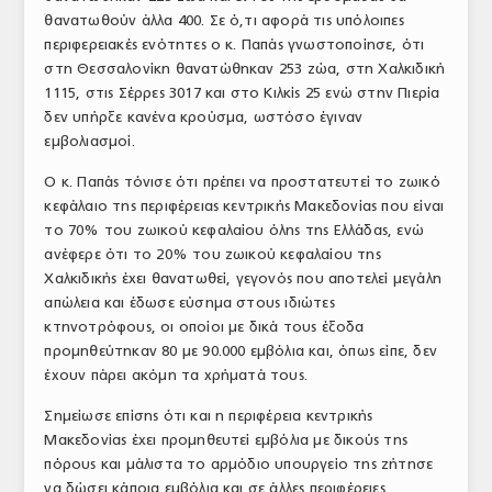
θανατωθούν άλλα 400. Σε ό,τι αφορά τις υπόλοιπες
ΤΟ ΠΕΡΙΟΔΙΚΟ
περιφερειακές ενότητες ο κ. Παπάς γνωστοποίησε, ότι
Profile
στη Θεσσαλονίκη θανατώθηκαν 253 ζώα, στη Χαλκιδική
1115, στις Σέρρες 3017 και στο Κιλκίς 25 ενώ στην Πιερία
ΑΡΧΕΙΟ ΤΕΥΧΩΝ
δεν υπήρξε κανένα κρούσμα, ωστόσο έγιναν
εμβολιασμοί.
ΣΥΝΕΔΡΙΟ ΚΡΕΑΤΟΣ
Ο κ. Παπάς τόνισε ότι πρέπει να προστατευτεί το ζωικό
κεφάλαιο της περιφέρειας κεντρικής Μακεδονίας που είναι
το 70% του ζωικού κεφαλαίου όλης της Ελλάδας, ενώ
ανέφερε ότι το 20% του ζωικού κεφαλαίου της
Χαλκιδικής έχει θανατωθεί, γεγονός που αποτελεί μεγάλη
απώλεια και έδωσε εύσημα στους ιδιώτες
κτηνοτρόφους, οι οποίοι με δικά τους έξοδα
προμηθεύτηκαν 80 με 90.000 εμβόλια και, όπως είπε, δεν
έχουν πάρει ακόμη τα χρήματά τους.
Σημείωσε επίσης ότι και η περιφέρεια κεντρικής
Μακεδονίας έχει προμηθευτεί εμβόλια με δικούς της
πόρους και μάλιστα το αρμόδιο υπουργείο της ζήτησε
να δώσει κάποια εμβόλια και σε άλλες περιφέρειες.