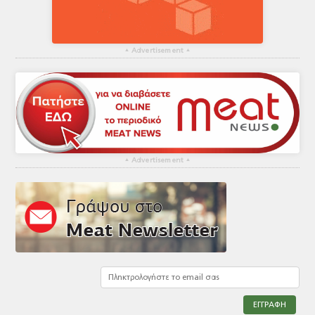
▴
Advertisement
▴
▴
Advertisement
▴