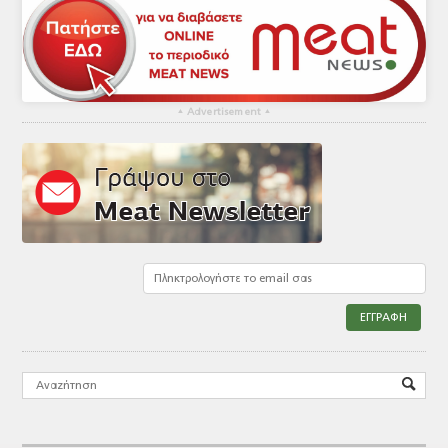
▴
Advertisement
▴