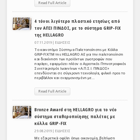
Read Full Article
ΑΝΑΛΥΣΕΙΣ
4 τόνοι λιγότερο πλαστικό ετησίως από
ΕΜΠΟΡΙΚΟΣ ΚΑΤΑΛΟΓΟΣ
τον ΑΠΣΙ ΠΙΝΔΟΣ, με το σύστημα GRIP-FIX
της HELLAGRO
ΠΑΡΑΓΩΓΗ & ΕΜΠΟΡΙΑ
07.11.2019 |
ΕΙΔΗΣΕΙΣ
ΣΦΑΓΕΙΑ
Το καινοτόμο Σύστημα Παλετοποίησης με Κόλλα
GRIP-FIXTM της HELLAGRO AE για την παλετοποίηση
ΠΡΩΤΕΣ ΥΛΕΣ
και διακίνηση των προϊόντων ζωοτροφών που
παράγει, εφαρμόζει πλέον ο Αγροτικός Πτηνοτροφικός
Συνεταιρισμός Ιωαννίνων «Α.Π.Σ.Ι. ΠΙΝΔΟΣ»
ΕΞΟΠΛΙΣΜΟΣ
επενδύοντας σε σύγχρονη τεχνολογία, φιλική προς το
περιβάλλον και εναρμονισμένη με...
ΥΠΗΡΕΣΙΕΣ
Read Full Article
ΕΜΠΟΡΙΚΟΙ ΑΝΤΙΠΡΟΣΩΠΟΙ
Bronze Award στη HELLAGRO για το νέο
ΝΟΜΟΘΕΣΙΑ
σύστημα σταθεροποίησης παλέτας με
ΕΛΛΗΝΙΚΗ ΝΟΜΟΘΕΣΙΑ
κόλλα GRIP-FIX
29.08.2019 |
ΕΙΔΗΣΕΙΣ
ΕΥΡΩΠΑΪΚΗ ΝΟΜΟΘΕΣΙΑ
Με εξαιρετικά οφέλη όπως οικονομία, βελτίωση