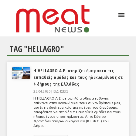
☰
ΑΡΘΡΟΓΡΑΦΙΑ
ΕΛΛΑΔΑ
TAG "HELLAGRO"
ΕΙΔΗΣΕΙΣ
ΣΥΝΕΝΤΕΥΞΕΙΣ
Η HELLAGRO A.E. στηρίζει έμπρακτα τις
ΘΕΜΑΤΑ
ευπαθείς ομάδες και τους ηλικιωμένους σε
4 δήμους της Ελλάδας
ΑΝΑΛΥΣΕΙΣ
23.04.2020 |
ΕΙΔΗΣΕΙΣ
ΚΟΣΜΟΣ
Η HELLAGRO A.E. με υψηλό αίσθημα ευθύνης
απέναντι στην κοινωνία και τους συνανθρώπους μας,
αυτές τις ιδιαίτερα κρίσιμες ημέρες που διανύουμε,
ΕΙΔΗΣΕΙΣ
αποφάσισε να στηρίξει τις ευπαθείς ομάδες και τους
ηλικιωμένους υποστηρίζοντας: Α. το Κέντρο
ΕΥΡΩΠΑΪΚΕΣ ΑΠΟΦΑΣΕΙΣ
Φροντίδας απόρων οικογενειών (Κ.Ε.Φ.Ο.) του
Δήμου...
ΘΕΜΑΤΑ