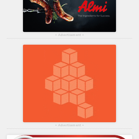
▴
Advertisement
▴
▴
Advertisement
▴