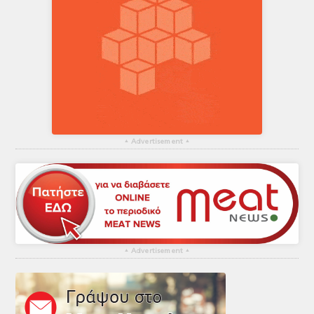
▴
Advertisement
▴
▴
Advertisement
▴