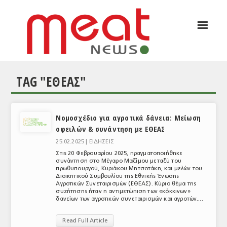
☰
ΑΡΘΡΟΓΡΑΦΙΑ
ΕΛΛΑΔΑ
TAG "ΕΘΕΑΣ"
ΕΙΔΗΣΕΙΣ
ΣΥΝΕΝΤΕΥΞΕΙΣ
Νομοσχέδιο για αγροτικά δάνεια: Μείωση
ΘΕΜΑΤΑ
οφειλών & συνάντηση με ΕΘΕΑΣ
ΑΝΑΛΥΣΕΙΣ
25.02.2025 |
ΕΙΔΗΣΕΙΣ
Στις 20 Φεβρουαρίου 2025, πραγματοποιήθηκε
ΚΟΣΜΟΣ
συνάντηση στο Μέγαρο Μαξίμου μεταξύ του
πρωθυπουργού, Κυριάκου Μητσοτάκη, και μελών του
Διοικητικού Συμβουλίου της Εθνικής Ένωσης
ΕΙΔΗΣΕΙΣ
Αγροτικών Συνεταιρισμών (ΕΘΕΑΣ). Κύριο θέμα της
συζήτησης ήταν η αντιμετώπιση των «κόκκινων»
δανείων των αγροτικών συνεταιρισμών και αγροτών....
ΕΥΡΩΠΑΪΚΕΣ ΑΠΟΦΑΣΕΙΣ
Read Full Article
ΘΕΜΑΤΑ