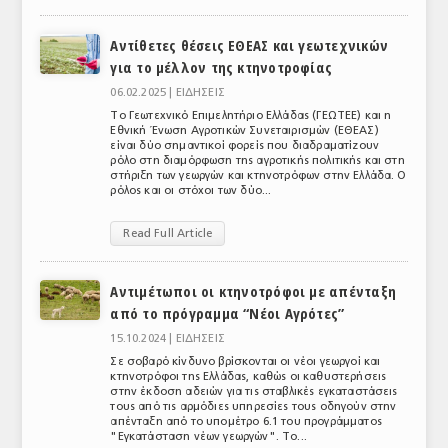
ΑΝΑΛΥΣΕΙΣ
Αντίθετες θέσεις ΕΘΕΑΣ και γεωτεχνικών
για το μέλλον της κτηνοτροφίας
ΕΜΠΟΡΙΚΟΣ ΚΑΤΑΛΟΓΟΣ
06.02.2025 |
ΕΙΔΗΣΕΙΣ
ΠΑΡΑΓΩΓΗ & ΕΜΠΟΡΙΑ
Το Γεωτεχνικό Επιμελητήριο Ελλάδας (ΓΕΩΤΕΕ) και η
Εθνική Ένωση Αγροτικών Συνεταιρισμών (ΕΘΕΑΣ)
είναι δύο σημαντικοί φορείς που διαδραματίζουν
ΣΦΑΓΕΙΑ
ρόλο στη διαμόρφωση της αγροτικής πολιτικής και στη
στήριξη των γεωργών και κτηνοτρόφων στην Ελλάδα. Ο
ΠΡΩΤΕΣ ΥΛΕΣ
ρόλος και οι στόχοι των δύο...
ΕΞΟΠΛΙΣΜΟΣ
Read Full Article
ΥΠΗΡΕΣΙΕΣ
Αντιμέτωποι οι κτηνοτρόφοι με απένταξη
ΕΜΠΟΡΙΚΟΙ ΑΝΤΙΠΡΟΣΩΠΟΙ
από το πρόγραμμα “Νέοι Αγρότες”
15.10.2024 |
ΕΙΔΗΣΕΙΣ
ΝΟΜΟΘΕΣΙΑ
Σε σοβαρό κίνδυνο βρίσκονται οι νέοι γεωργοί και
κτηνοτρόφοι της Ελλάδας, καθώς οι καθυστερήσεις
ΕΛΛΗΝΙΚΗ ΝΟΜΟΘΕΣΙΑ
στην έκδοση αδειών για τις σταβλικές εγκαταστάσεις
τους από τις αρμόδιες υπηρεσίες τους οδηγούν στην
απένταξη από το υπομέτρο 6.1 του προγράμματος
ΕΥΡΩΠΑΪΚΗ ΝΟΜΟΘΕΣΙΑ
"Εγκατάσταση νέων γεωργών". Το...