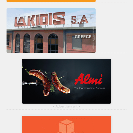
▴
Advertisement
▴