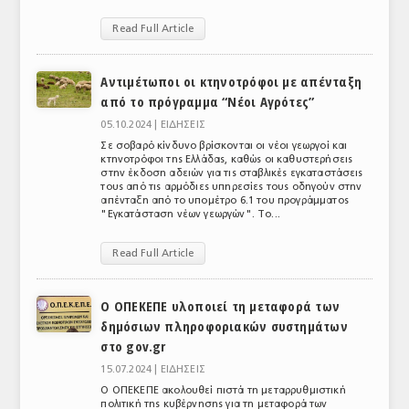
ΤΟ ΠΕΡΙΟΔΙΚΟ
Read Full Article
Profile
Αντιμέτωποι οι κτηνοτρόφοι με απένταξη
ΑΡΧΕΙΟ ΤΕΥΧΩΝ
από το πρόγραμμα “Νέοι Αγρότες”
05.10.2024 |
ΕΙΔΗΣΕΙΣ
ΣΥΝΕΔΡΙΟ ΚΡΕΑΤΟΣ
Σε σοβαρό κίνδυνο βρίσκονται οι νέοι γεωργοί και
κτηνοτρόφοι της Ελλάδας, καθώς οι καθυστερήσεις
στην έκδοση αδειών για τις σταβλικές εγκαταστάσεις
τους από τις αρμόδιες υπηρεσίες τους οδηγούν στην
απένταξη από το υπομέτρο 6.1 του προγράμματος
"Εγκατάσταση νέων γεωργών". Το...
Read Full Article
Ο ΟΠΕΚΕΠΕ υλοποιεί τη μεταφορά των
δημόσιων πληροφοριακών συστημάτων
στο gov.gr
15.07.2024 |
ΕΙΔΗΣΕΙΣ
Ο ΟΠΕΚΕΠΕ ακολουθεί πιστά τη μεταρρυθμιστική
πολιτική της κυβέρνησης για τη μεταφορά των