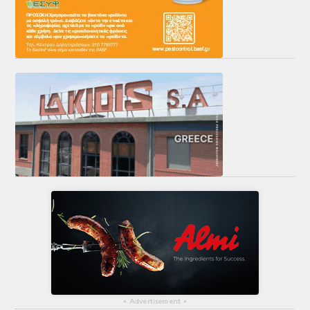
▴
Advertisement
▴