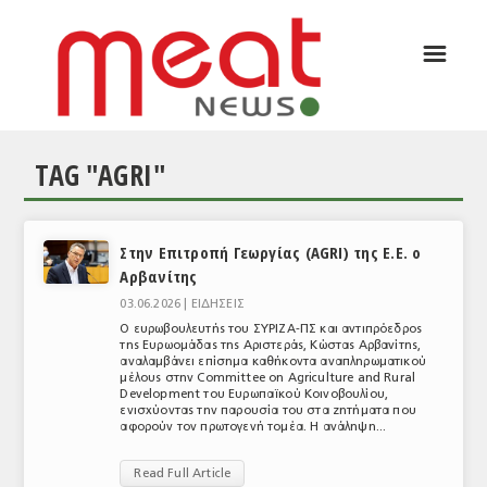
☰
ΑΡΘΡΟΓΡΑΦΙΑ
ΕΛΛΑΔΑ
TAG "AGRI"
ΕΙΔΗΣΕΙΣ
ΣΥΝΕΝΤΕΥΞΕΙΣ
Στην Επιτροπή Γεωργίας (AGRI) της Ε.Ε. o
ΘΕΜΑΤΑ
Αρβανίτης
ΑΝΑΛΥΣΕΙΣ
03.06.2026 |
ΕΙΔΗΣΕΙΣ
Ο ευρωβουλευτής του ΣΥΡΙΖΑ-ΠΣ και αντιπρόεδρος
ΚΟΣΜΟΣ
της Ευρωομάδας της Αριστεράς, Κώστας Αρβανίτης,
αναλαμβάνει επίσημα καθήκοντα αναπληρωματικού
μέλους στην Committee on Agriculture and Rural
ΕΙΔΗΣΕΙΣ
Development του Ευρωπαϊκού Κοινοβουλίου,
ενισχύοντας την παρουσία του στα ζητήματα που
αφορούν τον πρωτογενή τομέα. Η ανάληψη...
ΕΥΡΩΠΑΪΚΕΣ ΑΠΟΦΑΣΕΙΣ
Read Full Article
ΘΕΜΑΤΑ