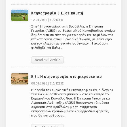
ΑΝΑΛΥΣΕΙΣ
Κτηνοτροφία Ε.Ε. σε καμπή
ΕΜΠΟΡΙΚΟΣ ΚΑΤΑΛΟΓΟΣ
12.01.2026 |
ΕΙΔΗΣΕΙΣ
Στις 12 Ιανουαρίου, στις Βρυξέλλες, η Επιτροπή
ΠΑΡΑΓΩΓΗ & ΕΜΠΟΡΙΑ
Γεωργίας (AGRI) του Ευρωπαϊκού Κοινοβουλίου ανοίγει
δημόσια τη συζήτηση για το παρόν και το μέλλον της
κτηνοτροφίας στην Ευρωπαϊκή Ένωση, με επίκεντρο
ΣΦΑΓΕΙΑ
και τον έλεγχο των ζωικών ασθενειών. Η ακρόαση
φιλοδοξεί να βάλει...
ΠΡΩΤΕΣ ΥΛΕΣ
Read Full Article
ΕΞΟΠΛΙΣΜΟΣ
Ε.Ε.: Η κτηνοτροφία στο μικροσκόπιο
ΥΠΗΡΕΣΙΕΣ
08.01.2026 |
ΕΙΔΗΣΕΙΣ
ΕΜΠΟΡΙΚΟΙ ΑΝΤΙΠΡΟΣΩΠΟΙ
Η πορεία της ευρωπαϊκής κτηνοτροφίας και ο έλεγχος
των ζωικών ασθενειών μπαίνουν στο επίκεντρο του
Ευρωπαϊκού Κοινοβουλίου. Η Επιτροπή Γεωργίας και
ΝΟΜΟΘΕΣΙΑ
Αγροτικής Ανάπτυξης (AGRI) διοργανώνει δημόσια
ακρόαση στις Βρυξέλλες, με τη συμμετοχή
ΕΛΛΗΝΙΚΗ ΝΟΜΟΘΕΣΙΑ
εκπροσώπων κρατών-μελών και αρμόδιων φορέων,
που θα καταθέσουν...
ΕΥΡΩΠΑΪΚΗ ΝΟΜΟΘΕΣΙΑ