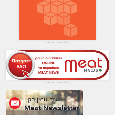
▴
Advertisement
▴
▴
Advertisement
▴