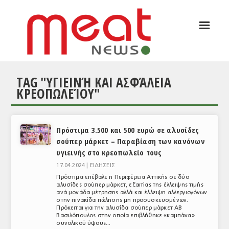
☰
ΑΡΘΡΟΓΡΑΦΙΑ
ΕΛΛΑΔΑ
TAG "ΥΓΙΕΙΝΉ ΚΑΙ ΑΣΦΆΛΕΙΑ
ΕΙΔΗΣΕΙΣ
ΚΡΕΟΠΩΛΕΊΟΥ"
ΣΥΝΕΝΤΕΥΞΕΙΣ
ΘΕΜΑΤΑ
Πρόστιμα 3.500 και 500 ευρώ σε αλυσίδες
σούπερ μάρκετ – Παραβίαση των κανόνων
ΑΝΑΛΥΣΕΙΣ
υγιεινής στο κρεοπωλείο τους
ΚΟΣΜΟΣ
17.04.2024 |
ΕΙΔΗΣΕΙΣ
Πρόστιμα επέβαλε η Περιφέρεια Αττικής σε δύο
ΕΙΔΗΣΕΙΣ
αλυσίδες σούπερ μάρκετ, εξαιτίας της έλλειψης τιμής
ανά μονάδα μέτρησης αλλά και έλλειψη αλλεργιογόνων
στην πινακίδα πώλησης μη προσυσκευσμένων.
ΕΥΡΩΠΑΪΚΕΣ ΑΠΟΦΑΣΕΙΣ
Πρόκειται για την αλυσίδα σούπερ μάρκετ ΑΒ
Βασιλόπουλος στην οποία επιβλήθηκε «καμπάνα»
ΘΕΜΑΤΑ
συνολικού ύψους...