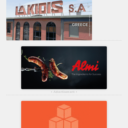
▴
Advertisement
▴