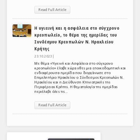
ΑΝΑΛΥΣΕΙΣ
Read Full Article
ΕΜΠΟΡΙΚΟΣ ΚΑΤΑΛΟΓΟΣ
Η υγιεινή και η ασφάλεια στο σύγχρονο
κρεοπωλείο, το θέμα της ημερίδας του
ΠΑΡΑΓΩΓΗ & ΕΜΠΟΡΙΑ
Συνδέσμου Κρεοπωλών Ν. Ηρακλείου
ΣΦΑΓΕΙΑ
Κρήτης
23.10.2023 |
ΠΡΩΤΕΣ ΥΛΕΣ
Με θέμα «Υγιεινή και Ασφάλεια στο σύγχρονο
κρεοπωλείο» έλαβε χώρα χθες μια εποικοδομητική και
ΕΞΟΠΛΙΣΜΟΣ
ενδιαφέρουσα ημερίδα που διοργάνωσε στο
Επιμελητήριο Ηρακλείου ο Σύνδεσμος Κρεοπωλών Ν.
Ηρακλείου και η Διεύθυνση Κτηνιατρικής της
ΥΠΗΡΕΣΙΕΣ
Περιφέρειας Κρήτης. Η θεματολογία της ημερίδας
περιέλαβε όλες τις...
ΕΜΠΟΡΙΚΟΙ ΑΝΤΙΠΡΟΣΩΠΟΙ
Read Full Article
ΝΟΜΟΘΕΣΙΑ
ΕΛΛΗΝΙΚΗ ΝΟΜΟΘΕΣΙΑ
ΕΥΡΩΠΑΪΚΗ ΝΟΜΟΘΕΣΙΑ