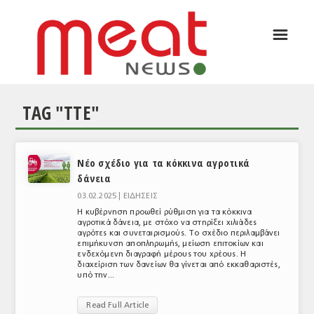
☰
ΑΡΘΡΟΓΡΑΦΙΑ
ΕΛΛΑΔΑ
TAG "ΤΤΕ"
ΕΙΔΗΣΕΙΣ
ΣΥΝΕΝΤΕΥΞΕΙΣ
Νέο σχέδιο για τα κόκκινα αγροτικά
ΘΕΜΑΤΑ
δάνεια
ΑΝΑΛΥΣΕΙΣ
03.02.2025 |
ΕΙΔΗΣΕΙΣ
Η κυβέρνηση προωθεί ρύθμιση για τα κόκκινα
ΚΟΣΜΟΣ
αγροτικά δάνεια, με στόχο να στηρίξει χιλιάδες
αγρότες και συνεταιρισμούς. Το σχέδιο περιλαμβάνει
επιμήκυνση αποπληρωμής, μείωση επιτοκίων και
ΕΙΔΗΣΕΙΣ
ενδεχόμενη διαγραφή μέρους του χρέους. Η
διαχείριση των δανείων θα γίνεται από εκκαθαριστές,
υπό την...
ΕΥΡΩΠΑΪΚΕΣ ΑΠΟΦΑΣΕΙΣ
Read Full Article
ΘΕΜΑΤΑ