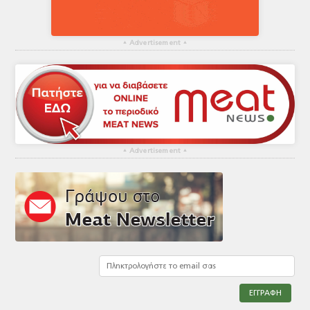
▴
Advertisement
▴
▴
Advertisement
▴