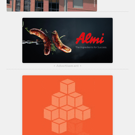
▴
Advertisement
▴