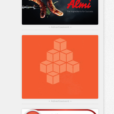
▴
Advertisement
▴
▴
Advertisement
▴