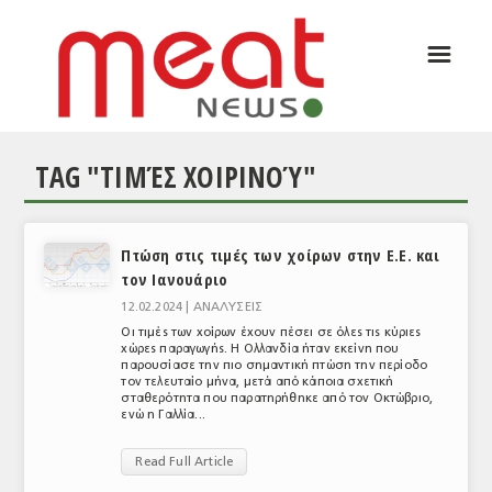
☰
ΑΡΘΡΟΓΡΑΦΙΑ
ΕΛΛΑΔΑ
TAG "ΤΙΜΈΣ ΧΟΙΡΙΝΟΎ"
ΕΙΔΗΣΕΙΣ
ΣΥΝΕΝΤΕΥΞΕΙΣ
Πτώση στις τιμές των χοίρων στην Ε.Ε. και
ΘΕΜΑΤΑ
τον Ιανουάριο
ΑΝΑΛΥΣΕΙΣ
12.02.2024 |
ΑΝΑΛΥΣΕΙΣ
Οι τιμές των χοίρων έχουν πέσει σε όλες τις κύριες
ΚΟΣΜΟΣ
χώρες παραγωγής. Η Ολλανδία ήταν εκείνη που
παρουσίασε την πιο σημαντική πτώση την περίοδο
τον τελευταίο μήνα, μετά από κάποια σχετική
ΕΙΔΗΣΕΙΣ
σταθερότητα που παρατηρήθηκε από τον Οκτώβριο,
ενώ η Γαλλία...
ΕΥΡΩΠΑΪΚΕΣ ΑΠΟΦΑΣΕΙΣ
Read Full Article
ΘΕΜΑΤΑ