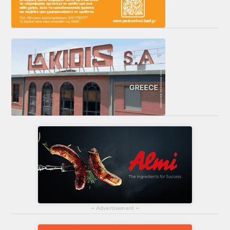
▴
Advertisement
▴