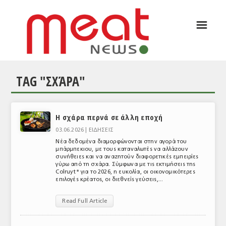
☰
ΑΡΘΡΟΓΡΑΦΙΑ
ΕΛΛΑΔΑ
TAG "ΣΧΆΡΑ"
ΕΙΔΗΣΕΙΣ
ΣΥΝΕΝΤΕΥΞΕΙΣ
Η σχάρα περνά σε άλλη εποχή
ΘΕΜΑΤΑ
03.06.2026 |
ΕΙΔΗΣΕΙΣ
ΑΝΑΛΥΣΕΙΣ
Νέα δεδομένα διαμορφώνονται στην αγορά του
μπάρμπεκιου, με τους καταναλωτές να αλλάζουν
συνήθειες και να αναζητούν διαφορετικές εμπειρίες
ΚΟΣΜΟΣ
γύρω από τη σχάρα. Σύμφωνα με τις εκτιμήσεις της
Colruyt* για το 2026, η ευκολία, οι οικονομικότερες
επιλογές κρέατος, οι διεθνείς γεύσεις,...
ΕΙΔΗΣΕΙΣ
ΕΥΡΩΠΑΪΚΕΣ ΑΠΟΦΑΣΕΙΣ
Read Full Article
ΘΕΜΑΤΑ