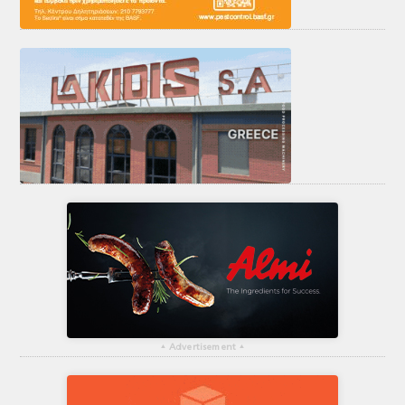
▴
Advertisement
▴