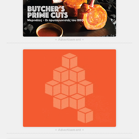
▴
Advertisement
▴
▴
Advertisement
▴