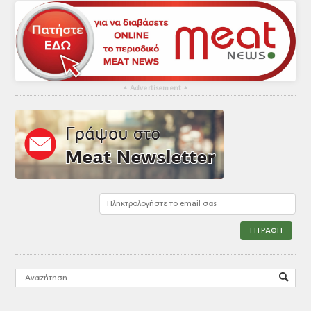
▴
Advertisement
▴