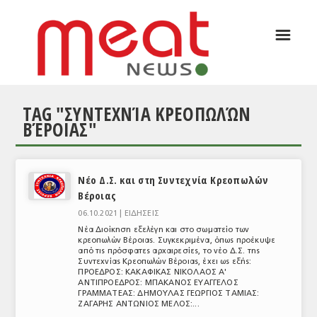
☰
ΑΡΘΡΟΓΡΑΦΙΑ
ΕΛΛΑΔΑ
TAG "ΣΥΝΤΕΧΝΊΑ ΚΡΕΟΠΩΛΏΝ
ΕΙΔΗΣΕΙΣ
ΒΈΡΟΙΑΣ"
ΣΥΝΕΝΤΕΥΞΕΙΣ
ΘΕΜΑΤΑ
Νέο Δ.Σ. και στη Συντεχνία Κρεοπωλών
Βέροιας
ΑΝΑΛΥΣΕΙΣ
06.10.2021 |
ΕΙΔΗΣΕΙΣ
ΚΟΣΜΟΣ
Νέα Διοίκηση εξελέγη και στο σωματείο των
κρεοπωλών Βέροιας. Συγκεκριμένα, όπως προέκυψε
από τις πρόσφατες αρχαιρεσίες, το νέο Δ.Σ. της
ΕΙΔΗΣΕΙΣ
Συντεχνίας Κρεοπωλών Βέροιας, έχει ως εξής:
ΠΡΟΕΔΡΟΣ: ΚΑΚΑΦΙΚΑΣ ΝΙΚΟΛΑΟΣ Α'
ΕΥΡΩΠΑΪΚΕΣ ΑΠΟΦΑΣΕΙΣ
ΑΝΤΙΠΡΟΕΔΡΟΣ: ΜΠΑΚΑΝΟΣ ΕΥΑΓΓΕΛΟΣ
ΓΡΑΜΜΑΤΕΑΣ: ΔΗΜΟΥΛΑΣ ΓΕΩΡΓΙΟΣ ΤΑΜΙΑΣ:
ΖΑΓΑΡΗΣ ΑΝΤΩΝΙΟΣ ΜΕΛΟΣ:...
ΘΕΜΑΤΑ