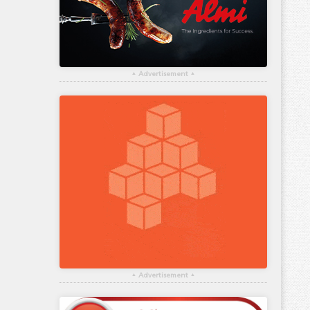
▴
Advertisement
▴
▴
Advertisement
▴