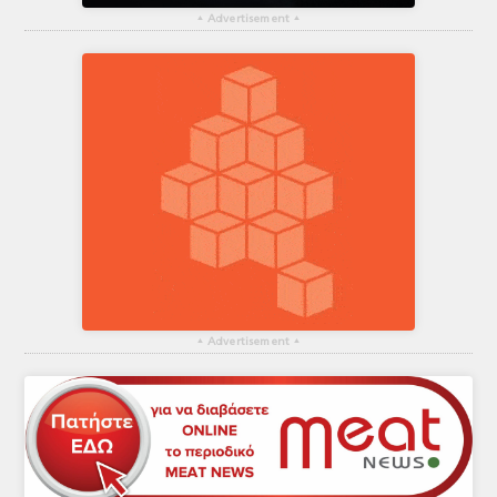
▴
Advertisement
▴
▴
Advertisement
▴