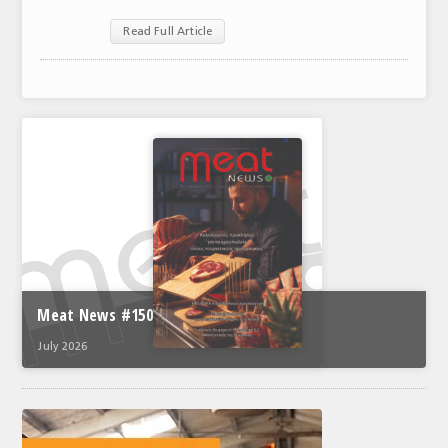
ΑΝΑΛΥΣΕΙΣ
Read Full Article
ΕΜΠΟΡΙΚΟΣ ΚΑΤΑΛΟΓΟΣ
ΠΑΡΑΓΩΓΗ & ΕΜΠΟΡΙΑ
ΣΦΑΓΕΙΑ
ΠΡΩΤΕΣ ΥΛΕΣ
ΕΞΟΠΛΙΣΜΟΣ
ΥΠΗΡΕΣΙΕΣ
ΕΜΠΟΡΙΚΟΙ ΑΝΤΙΠΡΟΣΩΠΟΙ
Meat News #150
July 2026
ΝΟΜΟΘΕΣΙΑ
ΕΛΛΗΝΙΚΗ ΝΟΜΟΘΕΣΙΑ
ΕΥΡΩΠΑΪΚΗ ΝΟΜΟΘΕΣΙΑ