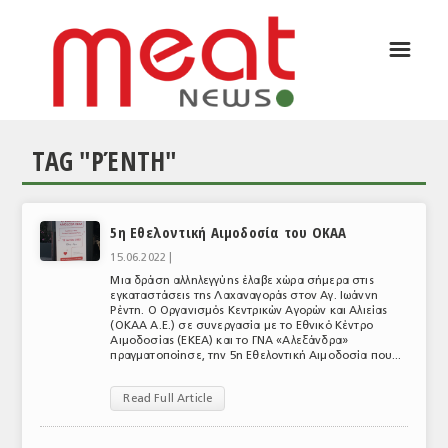
☰
ΑΡΘΡΟΓΡΑΦΙΑ
ΕΛΛΑΔΑ
TAG "ΡΈΝΤΗ"
ΕΙΔΗΣΕΙΣ
ΣΥΝΕΝΤΕΥΞΕΙΣ
5η Εθελοντική Αιμοδοσία του ΟΚΑΑ
ΘΕΜΑΤΑ
15.06.2022 |
ΑΝΑΛΥΣΕΙΣ
Mια δράση αλληλεγγύης έλαβε χώρα σήμερα στις
εγκαταστάσεις της Λαχαναγοράς στον Αγ. Ιωάννη
Ρέντη. Ο Οργανισμός Κεντρικών Αγορών και Αλιείας
ΚΟΣΜΟΣ
(ΟΚΑΑ Α.Ε.) σε συνεργασία με το Εθνικό Κέντρο
Αιμοδοσίας (ΕΚΕΑ) και το ΓΝΑ «Αλεξάνδρα»
πραγματοποίησε, την 5η Εθελοντική Αιμοδοσία που...
ΕΙΔΗΣΕΙΣ
ΕΥΡΩΠΑΪΚΕΣ ΑΠΟΦΑΣΕΙΣ
Read Full Article
ΘΕΜΑΤΑ