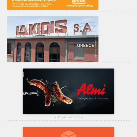
▴
Advertisement
▴