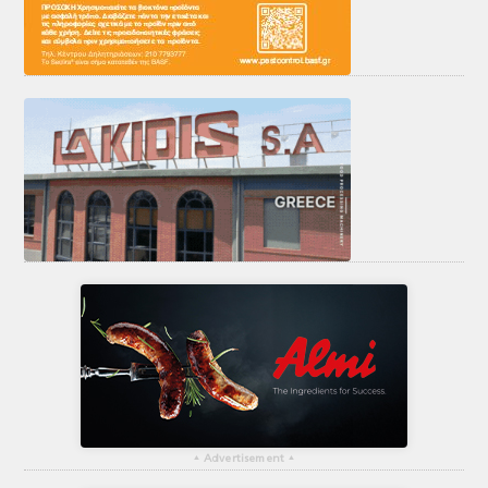
▴
Advertisement
▴