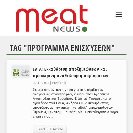
☰
ΑΡΘΡΟΓΡΑΦΙΑ
ΕΛΛΑΔΑ
TAG "ΠΡΌΓΡΑΜΜΑ ΕΝΙΣΧΎΣΕΩΝ"
ΕΙΔΗΣΕΙΣ
ΣΥΝΕΝΤΕΥΞΕΙΣ
ΕΛΓΑ: Εκκαθάριση αποζημιώσεων και
ΘΕΜΑΤΑ
προσωρινή αναθεώρηση πορισμάτων
ΑΝΑΛΥΣΕΙΣ
07.11.2024 |
ΕΙΔΗΣΕΙΣ
Σε μια σημαντική κίνηση για τη στήριξη των
ΚΟΣΜΟΣ
πληγέντων κτηνοτρόφων, ο υπουργός Αγροτικής
Ανάπτυξης και Τροφίμων, Κώστας Τσιάρας και ο
πρόεδρος του ΕΛΓΑ, Ανδρέας Θ. Λυκουρέντζος,
ΕΙΔΗΣΕΙΣ
αποφάσισαν την άμεση καταβολή αποζημιώσεων
ύψους 4,1 εκατομμυρίων ευρώ. Η εκκαθάριση αφορά
ζημιές που...
ΕΥΡΩΠΑΪΚΕΣ ΑΠΟΦΑΣΕΙΣ
Read Full Article
ΘΕΜΑΤΑ