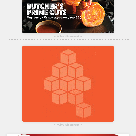
▴
Advertisement
▴
▴
Advertisement
▴