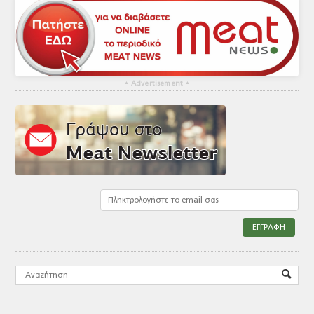
▴
Advertisement
▴