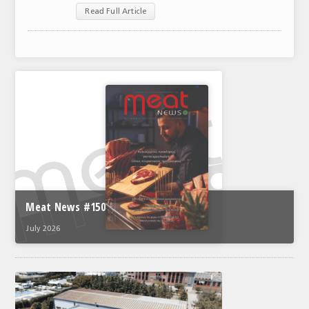
Read Full Article
ΑΝΑΛΥΣΕΙΣ
ΕΜΠΟΡΙΚΟΣ ΚΑΤΑΛΟΓΟΣ
ΠΑΡΑΓΩΓΗ & ΕΜΠΟΡΙΑ
ΣΦΑΓΕΙΑ
ΠΡΩΤΕΣ ΥΛΕΣ
ΕΞΟΠΛΙΣΜΟΣ
ΥΠΗΡΕΣΙΕΣ
Meat News #150
ΕΜΠΟΡΙΚΟΙ ΑΝΤΙΠΡΟΣΩΠΟΙ
July 2026
ΝΟΜΟΘΕΣΙΑ
ΕΛΛΗΝΙΚΗ ΝΟΜΟΘΕΣΙΑ
ΕΥΡΩΠΑΪΚΗ ΝΟΜΟΘΕΣΙΑ