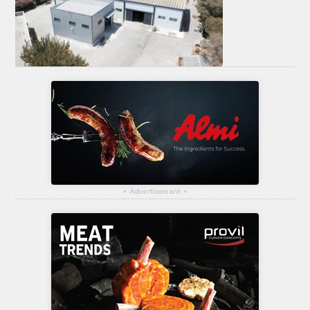
ΤΟ ΠΕΡΙΟΔΙΚΟ
Profile
ΑΡΧΕΙΟ ΤΕΥΧΩΝ
ΣΥΝΕΔΡΙΟ ΚΡΕΑΤΟΣ
▴
Advertisement
▴