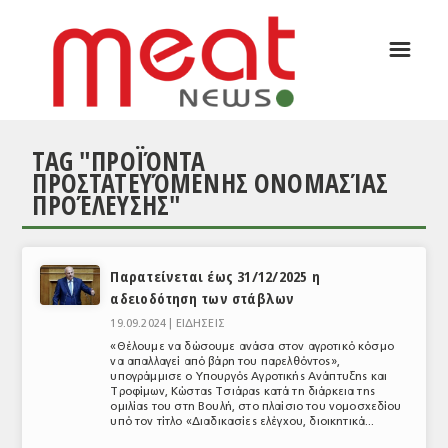
☰
ΑΡΘΡΟΓΡΑΦΙΑ
ΕΛΛΑΔΑ
TAG "ΠΡΟΪΌΝΤΑ
ΕΙΔΗΣΕΙΣ
ΠΡΟΣΤΑΤΕΥΌΜΕΝΗΣ ΟΝΟΜΑΣΊΑΣ
ΠΡΟΈΛΕΥΣΗΣ"
ΣΥΝΕΝΤΕΥΞΕΙΣ
ΘΕΜΑΤΑ
Παρατείνεται έως 31/12/2025 η
ΑΝΑΛΥΣΕΙΣ
αδειοδότηση των στάβλων
ΚΟΣΜΟΣ
19.09.2024 |
ΕΙΔΗΣΕΙΣ
«Θέλουμε να δώσουμε ανάσα στον αγροτικό κόσμο
ΕΙΔΗΣΕΙΣ
να απαλλαγεί από βάρη του παρελθόντος»,
υπογράμμισε ο Υπουργός Αγροτικής Ανάπτυξης και
Τροφίμων, Κώστας Τσιάρας κατά τη διάρκεια της
ΕΥΡΩΠΑΪΚΕΣ ΑΠΟΦΑΣΕΙΣ
ομιλίας του στη Βουλή, στο πλαίσιο του νομοσχεδίου
υπό τον τίτλο «Διαδικασίες ελέγχου, διοικητικά...
ΘΕΜΑΤΑ