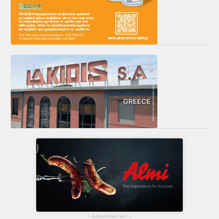
▴
Advertisement
▴