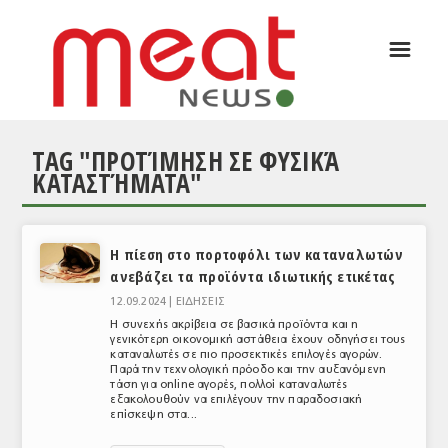
☰
ΑΡΘΡΟΓΡΑΦΙΑ
ΕΛΛΑΔΑ
TAG "ΠΡΟΤΊΜΗΣΗ ΣΕ ΦΥΣΙΚΆ
ΕΙΔΗΣΕΙΣ
ΚΑΤΑΣΤΉΜΑΤΑ"
ΣΥΝΕΝΤΕΥΞΕΙΣ
ΘΕΜΑΤΑ
Η πίεση στο πορτοφόλι των καταναλωτών
ανεβάζει τα προϊόντα ιδιωτικής ετικέτας
ΑΝΑΛΥΣΕΙΣ
12.09.2024 |
ΕΙΔΗΣΕΙΣ
ΚΟΣΜΟΣ
Η συνεχής ακρίβεια σε βασικά προϊόντα και η
γενικότερη οικονομική αστάθεια έχουν οδηγήσει τους
καταναλωτές σε πιο προσεκτικές επιλογές αγορών.
ΕΙΔΗΣΕΙΣ
Παρά την τεχνολογική πρόοδο και την αυξανόμενη
τάση για online αγορές, πολλοί καταναλωτές
ΕΥΡΩΠΑΪΚΕΣ ΑΠΟΦΑΣΕΙΣ
εξακολουθούν να επιλέγουν την παραδοσιακή
επίσκεψη στα...
ΘΕΜΑΤΑ