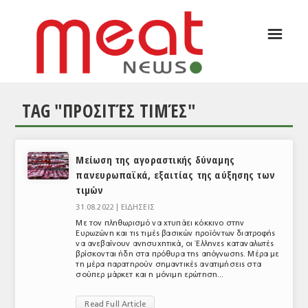
☰
ΑΡΘΡΟΓΡΑΦΙΑ
ΕΛΛΑΔΑ
TAG "ΠΡΟΣΙΤΈΣ ΤΙΜΈΣ"
ΕΙΔΗΣΕΙΣ
ΣΥΝΕΝΤΕΥΞΕΙΣ
Μείωση της αγοραστικής δύναμης
ΘΕΜΑΤΑ
πανευρωπαϊκά, εξαιτίας της αύξησης των
τιμών
ΑΝΑΛΥΣΕΙΣ
31.08.2022 |
ΕΙΔΗΣΕΙΣ
ΚΟΣΜΟΣ
Με τον πληθωρισμό να χτυπάει κόκκινο στην
Ευρωζώνη και τις τιμές βασικών προϊόντων διατροφής
να ανεβαίνουν ανησυχητικά, οι Έλληνες καταναλωτές
ΕΙΔΗΣΕΙΣ
βρίσκονται ήδη στα πρόθυρα της απόγνωσης. Μέρα με
τη μέρα παρατηρούν σημαντικές ανατιμήσεις στα
ΕΥΡΩΠΑΪΚΕΣ ΑΠΟΦΑΣΕΙΣ
σούπερ μάρκετ και η μόνιμη ερώτηση...
ΘΕΜΑΤΑ
Read Full Article