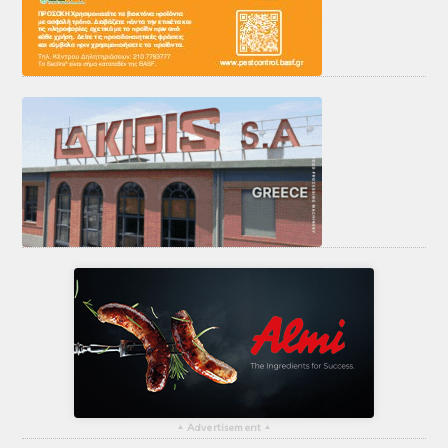
▴
Advertisement
▴