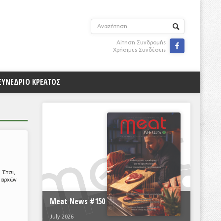
Αίτηση Συνδρομής

Χρήσιμες Συνδέσεις
ΣΥΝΕΔΡΙΟ ΚΡΕΑΤΟΣ
 Έτσι,
μεαρχών
Meat News #150
July 2026