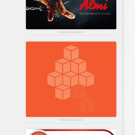
▴
Advertisement
▴
▴
Advertisement
▴