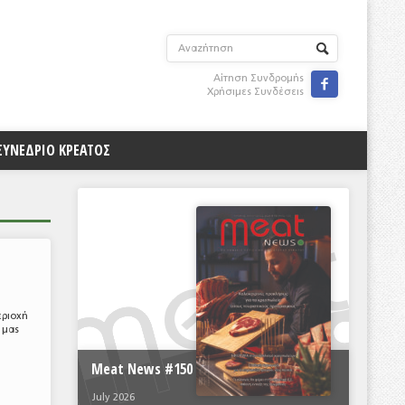
Αίτηση Συνδρομής

Χρήσιμες Συνδέσεις
ΣΥΝΕΔΡΙΟ ΚΡΕΑΤΟΣ
εριοχή
 μας
Meat News #150
July 2026