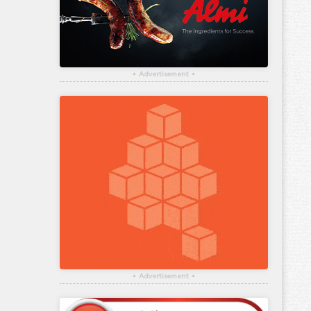
▴
Advertisement
▴
▴
Advertisement
▴