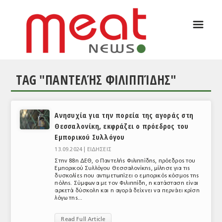
☰
ΑΡΘΡΟΓΡΑΦΙΑ
ΕΛΛΑΔΑ
TAG "ΠΑΝΤΕΛΉΣ ΦΙΛΙΠΠΊΔΗΣ"
ΕΙΔΗΣΕΙΣ
ΣΥΝΕΝΤΕΥΞΕΙΣ
Ανησυχία για την πορεία της αγοράς στη
ΘΕΜΑΤΑ
Θεσσαλονίκη, εκφράζει ο πρόεδρος του
Εμπορικού Συλλόγου
ΑΝΑΛΥΣΕΙΣ
13.09.2024 |
ΕΙΔΗΣΕΙΣ
ΚΟΣΜΟΣ
Στην 88η ΔΕΘ, ο Παντελής Φιλιππίδης, πρόεδρος του
Εμπορικού Συλλόγου Θεσσαλονίκης, μίλησε για τις
δυσκολίες που αντιμετωπίζει ο εμπορικός κόσμος της
ΕΙΔΗΣΕΙΣ
πόλης. Σύμφωνα με τον Φιλιππίδη, η κατάσταση είναι
αρκετά δύσκολη και η αγορά δείχνει να περνάει κρίση
ΕΥΡΩΠΑΪΚΕΣ ΑΠΟΦΑΣΕΙΣ
λόγω της...
ΘΕΜΑΤΑ
Read Full Article