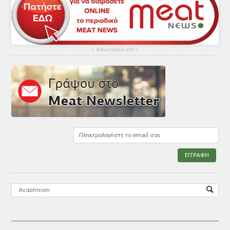
▴
Advertisement
▴