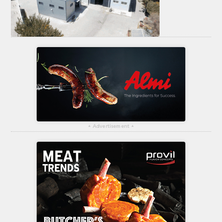
ΤΟ ΠΕΡΙΟΔΙΚΟ
Profile
ΑΡΧΕΙΟ ΤΕΥΧΩΝ
ΣΥΝΕΔΡΙΟ ΚΡΕΑΤΟΣ
▴
Advertisement
▴