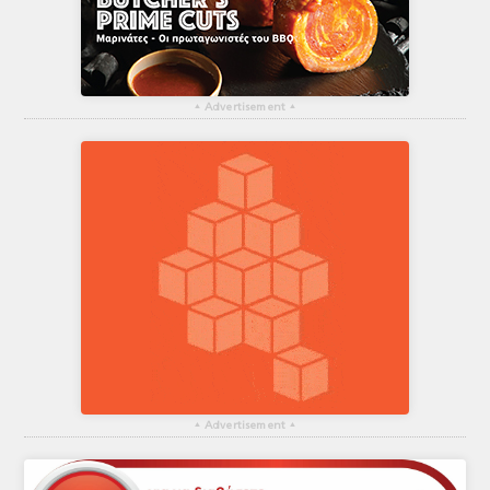
▴
Advertisement
▴
▴
Advertisement
▴