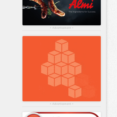
▴
Advertisement
▴
▴
Advertisement
▴