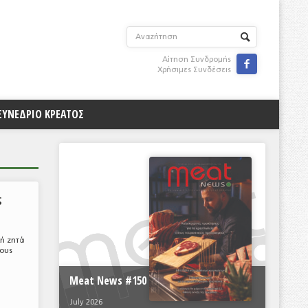
Αίτηση Συνδρομής

Χρήσιμες Συνδέσεις
ΣΥΝΕΔΡΙΟ ΚΡΕΑΤΟΣ
ς
λή ζητά
τους
Meat News #150
July 2026