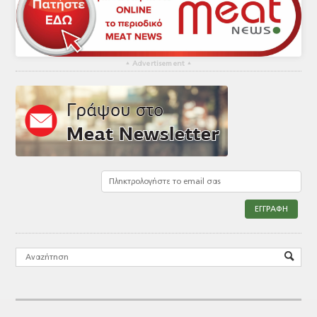
▴
Advertisement
▴