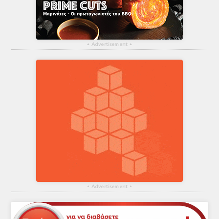
▴
Advertisement
▴
▴
Advertisement
▴