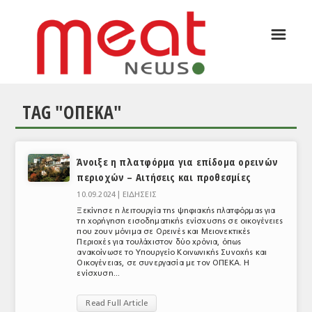
☰
ΑΡΘΡΟΓΡΑΦΙΑ
ΕΛΛΑΔΑ
TAG "ΟΠΕΚΑ"
ΕΙΔΗΣΕΙΣ
ΣΥΝΕΝΤΕΥΞΕΙΣ
Άνοιξε η πλατφόρμα για επίδομα ορεινών
ΘΕΜΑΤΑ
περιοχών – Αιτήσεις και προθεσμίες
ΑΝΑΛΥΣΕΙΣ
10.09.2024 |
ΕΙΔΗΣΕΙΣ
Ξεκίνησε η λειτουργία της ψηφιακής πλατφόρμας για
ΚΟΣΜΟΣ
τη χορήγηση εισοδηματικής ενίσχυσης σε οικογένειες
που ζουν μόνιμα σε Ορεινές και Μειονεκτικές
Περιοχές για τουλάχιστον δύο χρόνια, όπως
ΕΙΔΗΣΕΙΣ
ανακοίνωσε το Υπουργείο Κοινωνικής Συνοχής και
Οικογένειας, σε συνεργασία με τον ΟΠΕΚΑ. Η
ενίσχυση...
ΕΥΡΩΠΑΪΚΕΣ ΑΠΟΦΑΣΕΙΣ
Read Full Article
ΘΕΜΑΤΑ