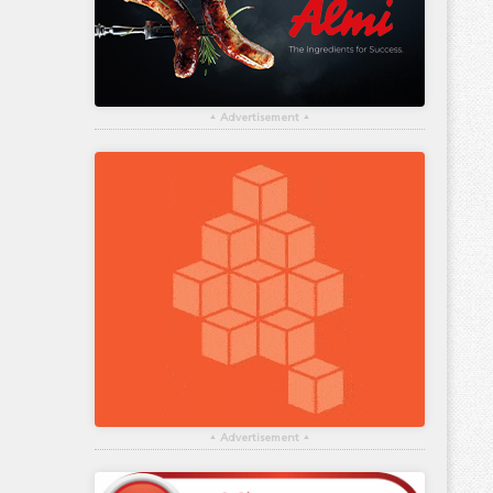
▴
Advertisement
▴
▴
Advertisement
▴