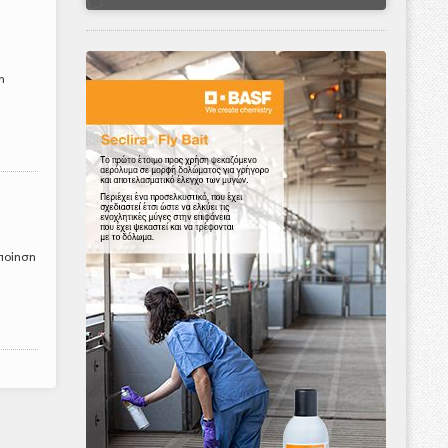
η
αποίηση