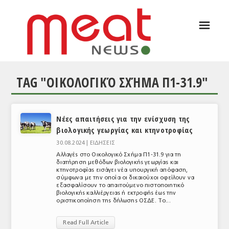
☰
ΑΡΘΡΟΓΡΑΦΙΑ
ΕΛΛΑΔΑ
TAG "ΟΙΚΟΛΟΓΙΚΌ ΣΧΉΜΑ Π1-31.9"
ΕΙΔΗΣΕΙΣ
ΣΥΝΕΝΤΕΥΞΕΙΣ
Νέες απαιτήσεις για την ενίσχυση της
ΘΕΜΑΤΑ
βιολογικής γεωργίας και κτηνοτροφίας
ΑΝΑΛΥΣΕΙΣ
30.08.2024 |
ΕΙΔΗΣΕΙΣ
Αλλαγές στο Οικολογικό Σχήμα Π1-31.9 για τη
ΚΟΣΜΟΣ
διατήρηση μεθόδων βιολογικής γεωργίας και
κτηνοτροφίας εισάγει νέα υπουργική απόφαση,
σύμφωνα με την οποία οι δικαιούχοι οφείλουν να
ΕΙΔΗΣΕΙΣ
εξασφαλίσουν το απαιτούμενο πιστοποιητικό
βιολογικής καλλιέργειας ή εκτροφής έως την
οριστικοποίηση της δήλωσης ΟΣΔΕ. Το...
ΕΥΡΩΠΑΪΚΕΣ ΑΠΟΦΑΣΕΙΣ
Read Full Article
ΘΕΜΑΤΑ