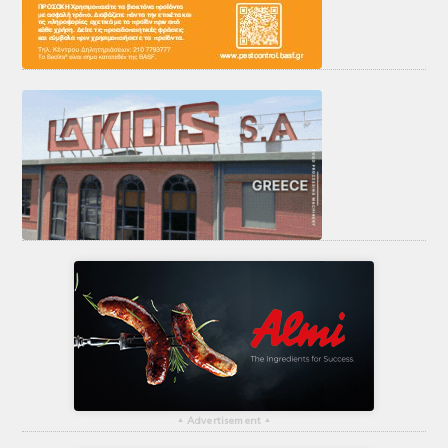
▴
Advertisement
▴