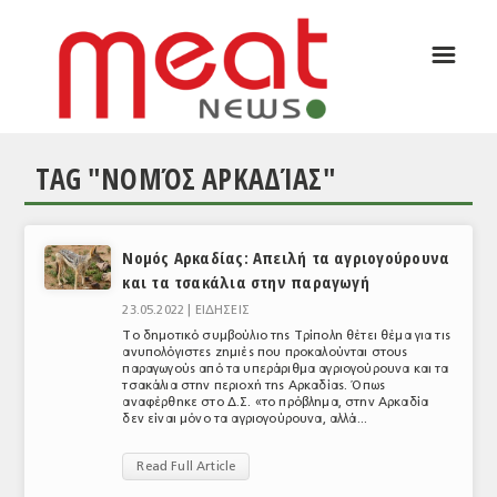
☰
ΑΡΘΡΟΓΡΑΦΙΑ
ΕΛΛΑΔΑ
TAG "ΝΟΜΌΣ ΑΡΚΑΔΊΑΣ"
ΕΙΔΗΣΕΙΣ
ΣΥΝΕΝΤΕΥΞΕΙΣ
Νομός Αρκαδίας: Απειλή τα αγριογούρουνα
ΘΕΜΑΤΑ
και τα τσακάλια στην παραγωγή
ΑΝΑΛΥΣΕΙΣ
23.05.2022 |
ΕΙΔΗΣΕΙΣ
Το δημοτικό συμβούλιο της Τρίπολη θέτει θέμα για τις
ΚΟΣΜΟΣ
ανυπολόγιστες ζημιές που προκαλούνται στους
παραγωγούς από τα υπεράριθμα αγριογούρουνα και τα
τσακάλια στην περιοχή της Αρκαδίας. Όπως
ΕΙΔΗΣΕΙΣ
αναφέρθηκε στο Δ.Σ. «το πρόβλημα, στην Αρκαδία
δεν είναι μόνο τα αγριογούρουνα, αλλά...
ΕΥΡΩΠΑΪΚΕΣ ΑΠΟΦΑΣΕΙΣ
Read Full Article
ΘΕΜΑΤΑ