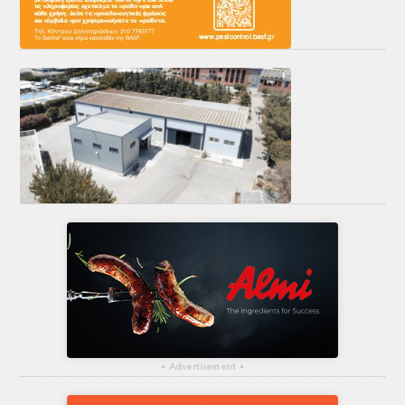
▴
Advertisement
▴