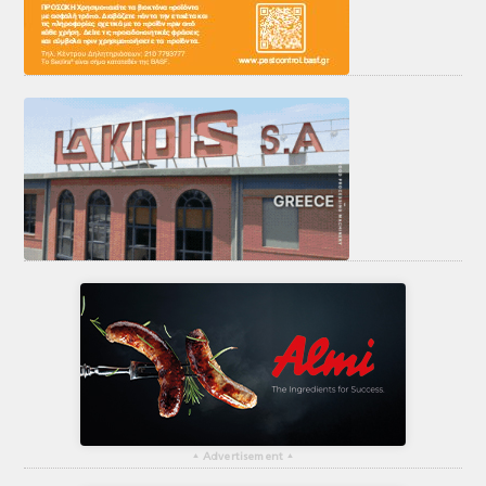
▴
Advertisement
▴