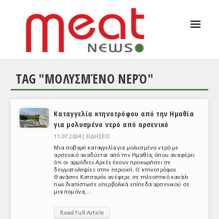
☰
ΑΡΘΡΟΓΡΑΦΙΑ
ΕΛΛΑΔΑ
TAG "ΜΟΛΥΣΜΈΝΟ ΝΕΡΌ"
ΕΙΔΗΣΕΙΣ
ΣΥΝΕΝΤΕΥΞΕΙΣ
Καταγγελία κτηνοτρόφου από την Ημαθία
ΘΕΜΑΤΑ
για μολυσμένο νερό από αρσενικό
ΑΝΑΛΥΣΕΙΣ
11.07.2024 |
ΕΙΔΗΣΕΙΣ
Μια σοβαρή καταγγελία για μολυσμένο νερό με
ΚΟΣΜΟΣ
αρσενικό αναδύεται από την Ημαθία, όπου αναφέρει
ότι οι αρμόδιες Αρχές έχουν προχωρήσει σε
δειγματοληψίες στην περιοχή. Ο κτηνοτρόφος
ΕΙΔΗΣΕΙΣ
Θανάσης Κατσαρός ανέφερε σε τηλεοπτικό κανάλι
πως διαπίστωσε υπερβολικά επίπεδα αρσενικού σε
μια πομόνα,...
ΕΥΡΩΠΑΪΚΕΣ ΑΠΟΦΑΣΕΙΣ
Read Full Article
ΘΕΜΑΤΑ