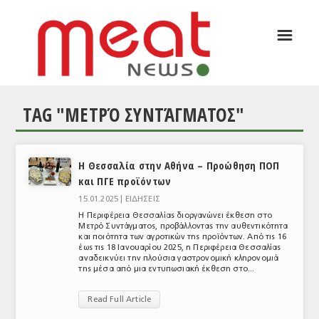
☰
ΑΡΘΡΟΓΡΑΦΙΑ
ΕΛΛΑΔΑ
TAG "ΜΕΤΡΌ ΣΥΝΤΆΓΜΑΤΟΣ"
ΕΙΔΗΣΕΙΣ
ΣΥΝΕΝΤΕΥΞΕΙΣ
Η Θεσσαλία στην Αθήνα – Προώθηση ΠΟΠ
ΘΕΜΑΤΑ
και ΠΓΕ προϊόντων
ΑΝΑΛΥΣΕΙΣ
15.01.2025 |
ΕΙΔΗΣΕΙΣ
Η Περιφέρεια Θεσσαλίας διοργανώνει έκθεση στο
ΚΟΣΜΟΣ
Μετρό Συντάγματος, προβάλλοντας την αυθεντικότητα
και ποιότητα των αγροτικών της προϊόντων. Από τις 16
έως τις 18 Ιανουαρίου 2025, η Περιφέρεια Θεσσαλίας
ΕΙΔΗΣΕΙΣ
αναδεικνύει την πλούσια γαστρονομική κληρονομιά
της μέσα από μια εντυπωσιακή έκθεση στο...
ΕΥΡΩΠΑΪΚΕΣ ΑΠΟΦΑΣΕΙΣ
Read Full Article
ΘΕΜΑΤΑ