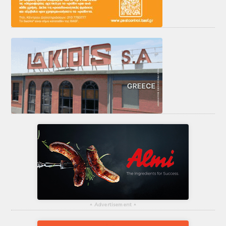
▴
Advertisement
▴