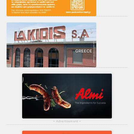
▴
Advertisement
▴