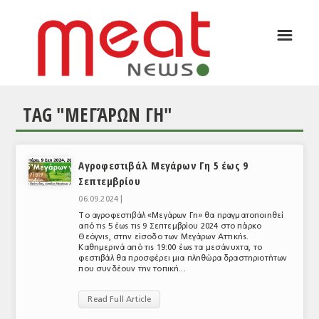
☰
ΑΡΘΡΟΓΡΑΦΙΑ
ΕΛΛΑΔΑ
TAG "ΜΕΓΆΡΩΝ ΓΗ"
ΕΙΔΗΣΕΙΣ
ΣΥΝΕΝΤΕΥΞΕΙΣ
Αγροφεστιβάλ Μεγάρων Γη 5 έως 9
ΘΕΜΑΤΑ
Σεπτεμβρίου
ΑΝΑΛΥΣΕΙΣ
06.09.2024 |
Το αγροφεστιβάλ «Μεγάρων Γη» θα πραγματοποιηθεί
ΚΟΣΜΟΣ
από τις 5 έως τις 9 Σεπτεμβρίου 2024 στο πάρκο
Θεόγνις, στην είσοδο των Μεγάρων Αττικής.
Καθημερινά από τις 19:00 έως τα μεσάνυχτα, το
ΕΙΔΗΣΕΙΣ
φεστιβάλ θα προσφέρει μια πληθώρα δραστηριοτήτων
που συνδέουν την τοπική...
ΕΥΡΩΠΑΪΚΕΣ ΑΠΟΦΑΣΕΙΣ
Read Full Article
ΘΕΜΑΤΑ