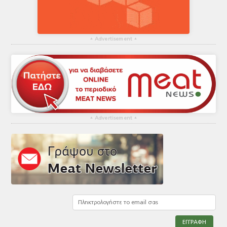
▴
Advertisement
▴
▴
Advertisement
▴