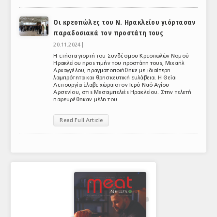
ΑΝΑΛΥΣΕΙΣ
Οι κρεοπώλες του Ν. Ηρακλείου γιόρτασαν
παραδοσιακά τον προστάτη τους
ΕΜΠΟΡΙΚΟΣ ΚΑΤΑΛΟΓΟΣ
20.11.2024 |
ΠΑΡΑΓΩΓΗ & ΕΜΠΟΡΙΑ
Η ετήσια γιορτή του Συνδέσμου Κρεοπωλών Νομού
Ηρακλείου προς τιμήν του προστάτη τους, Μιχαήλ
Αρχαγγέλου, πραγματοποιήθηκε με ιδιαίτερη
ΣΦΑΓΕΙΑ
λαμπρότητα και θρησκευτική ευλάβεια. Η Θεία
Λειτουργία έλαβε χώρα στον Ιερό Ναό Αγίου
ΠΡΩΤΕΣ ΥΛΕΣ
Αρσενίου, στις Μεσαμπελιές Ηρακλείου. Στην τελετή
παρευρέθηκαν μέλη του...
ΕΞΟΠΛΙΣΜΟΣ
Read Full Article
ΥΠΗΡΕΣΙΕΣ
ΕΜΠΟΡΙΚΟΙ ΑΝΤΙΠΡΟΣΩΠΟΙ
ΝΟΜΟΘΕΣΙΑ
ΕΛΛΗΝΙΚΗ ΝΟΜΟΘΕΣΙΑ
ΕΥΡΩΠΑΪΚΗ ΝΟΜΟΘΕΣΙΑ