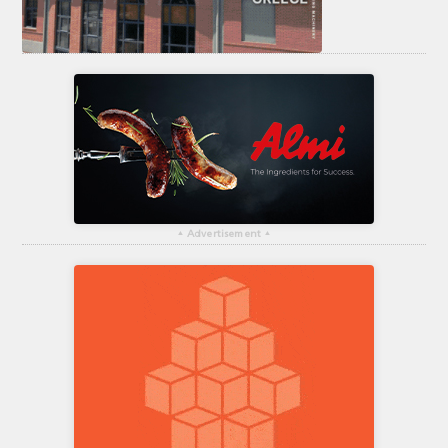
▴
Advertisement
▴