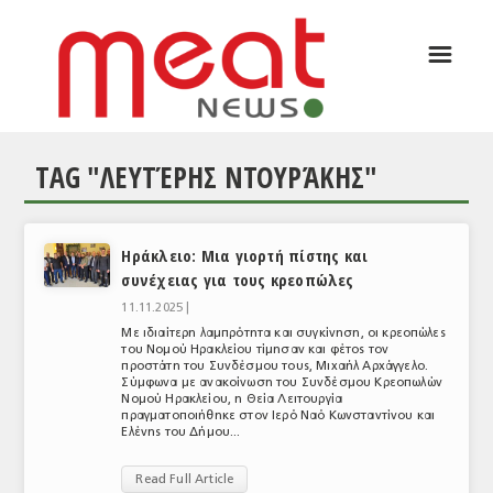
☰
ΑΡΘΡΟΓΡΑΦΙΑ
ΕΛΛΑΔΑ
TAG "ΛΕΥΤΈΡΗΣ ΝΤΟΥΡΆΚΗΣ"
ΕΙΔΗΣΕΙΣ
ΣΥΝΕΝΤΕΥΞΕΙΣ
Ηράκλειο: Μια γιορτή πίστης και
ΘΕΜΑΤΑ
συνέχειας για τους κρεοπώλες
ΑΝΑΛΥΣΕΙΣ
11.11.2025 |
Με ιδιαίτερη λαμπρότητα και συγκίνηση, οι κρεοπώλες
ΚΟΣΜΟΣ
του Νομού Ηρακλείου τίμησαν και φέτος τον
προστάτη του Συνδέσμου τους, Μιχαήλ Αρχάγγελο.
Σύμφωνα με ανακοίνωση του Συνδέσμου Κρεοπωλών
ΕΙΔΗΣΕΙΣ
Νομού Ηρακλείου, η Θεία Λειτουργία
πραγματοποιήθηκε στον Ιερό Ναό Κωνσταντίνου και
Ελένης του Δήμου...
ΕΥΡΩΠΑΪΚΕΣ ΑΠΟΦΑΣΕΙΣ
Read Full Article
ΘΕΜΑΤΑ