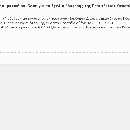
ραμματική σύμβαση για το Σχέδιο Βόσκησης της Περιφέρειας Θεσσα
τική σύμβαση για την υλοποίηση του έργου «Εκπόνηση Διαχειριστικών Σχεδίων Βό
». Ο προϋπολογισμός του έργου για τη Θεσσαλία φθάνει τα 2.813.387,706€,
ΦΠΑ και αφορά έκταση 6.251.927,68 στρεμμάτων στις Περιφερειακές Ενότητες Καρδ