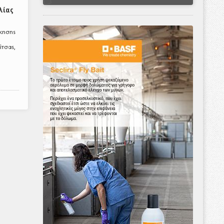
λίας
σκησης
ίτσας,