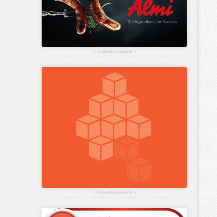
▴
Advertisement
▴
▴
Advertisement
▴