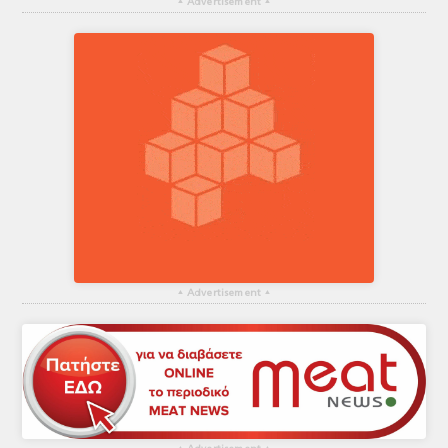
▴
Advertisement
▴
▴
Advertisement
▴