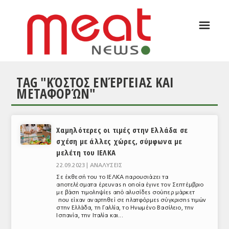
☰
ΑΡΘΡΟΓΡΑΦΙΑ
ΕΛΛΑΔΑ
TAG "ΚΌΣΤΟΣ ΕΝΈΡΓΕΙΑΣ ΚΑΙ
ΕΙΔΗΣΕΙΣ
ΜΕΤΑΦΟΡΏΝ"
ΣΥΝΕΝΤΕΥΞΕΙΣ
ΘΕΜΑΤΑ
Χαμηλότερες οι τιμές στην Ελλάδα σε
σχέση με άλλες χώρες, σύμφωνα με
ΑΝΑΛΥΣΕΙΣ
μελέτη του ΙΕΛΚΑ
ΚΟΣΜΟΣ
22.09.2023 |
ΑΝΑΛΥΣΕΙΣ
Σε έκθεσή του το ΙΕΛΚΑ παρουσιάζει τα
ΕΙΔΗΣΕΙΣ
αποτελέσματα έρευνας η οποία έγινε τον Σεπτέμβριο
με βάση τιμοληψίες από αλυσίδες σούπερ μάρκετ
που είχαν αναρτηθεί σε πλατφόρμες σύγκρισης τιμών
ΕΥΡΩΠΑΪΚΕΣ ΑΠΟΦΑΣΕΙΣ
στην Ελλάδα, τη Γαλλία, το Ηνωμένο Βασίλειο, την
Ισπανία, την Ιταλία και...
ΘΕΜΑΤΑ