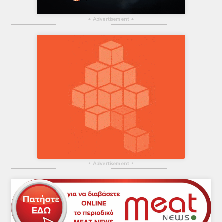
▴
Advertisement
▴
▴
Advertisement
▴