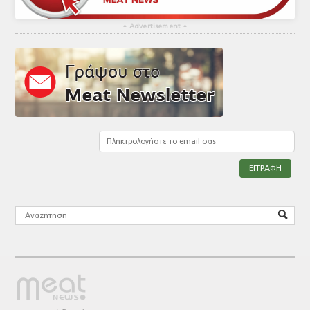
▴
Advertisement
▴