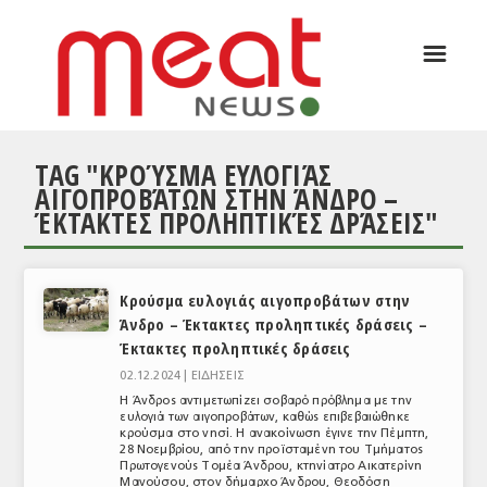
☰
ΑΡΘΡΟΓΡΑΦΙΑ
ΕΛΛΑΔΑ
TAG "ΚΡΟΎΣΜΑ ΕΥΛΟΓΙΆΣ
ΕΙΔΗΣΕΙΣ
ΑΙΓΟΠΡΟΒΆΤΩΝ ΣΤΗΝ ΆΝΔΡΟ –
ΈΚΤΑΚΤΕΣ ΠΡΟΛΗΠΤΙΚΈΣ ΔΡΆΣΕΙΣ"
ΣΥΝΕΝΤΕΥΞΕΙΣ
ΘΕΜΑΤΑ
Κρούσμα ευλογιάς αιγοπροβάτων στην
ΑΝΑΛΥΣΕΙΣ
Άνδρο – Έκτακτες προληπτικές δράσεις –
ΚΟΣΜΟΣ
Έκτακτες προληπτικές δράσεις
02.12.2024 |
ΕΙΔΗΣΕΙΣ
ΕΙΔΗΣΕΙΣ
Η Άνδρος αντιμετωπίζει σοβαρό πρόβλημα με την
ευλογιά των αιγοπροβάτων, καθώς επιβεβαιώθηκε
ΕΥΡΩΠΑΪΚΕΣ ΑΠΟΦΑΣΕΙΣ
κρούσμα στο νησί. Η ανακοίνωση έγινε την Πέμπτη,
28 Νοεμβρίου, από την προϊσταμένη του Τμήματος
Πρωτογενούς Τομέα Άνδρου, κτηνίατρο Αικατερίνη
ΘΕΜΑΤΑ
Μανούσου, στον δήμαρχο Άνδρου, Θεοδόση