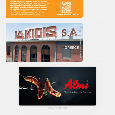
▴
Advertisement
▴