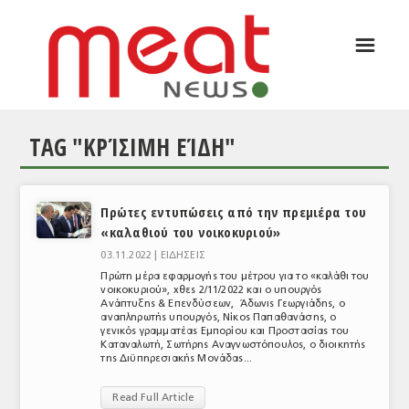
☰
ΑΡΘΡΟΓΡΑΦΙΑ
ΕΛΛΑΔΑ
TAG "ΚΡΊΣΙΜΗ ΕΊΔΗ"
ΕΙΔΗΣΕΙΣ
ΣΥΝΕΝΤΕΥΞΕΙΣ
Πρώτες εντυπώσεις από την πρεμιέρα του
ΘΕΜΑΤΑ
«καλαθιού του νοικοκυριού»
ΑΝΑΛΥΣΕΙΣ
03.11.2022 |
ΕΙΔΗΣΕΙΣ
Πρώτη μέρα εφαρμογής του μέτρου για το «καλάθι του
ΚΟΣΜΟΣ
νοικοκυριού», χθες 2/11/2022 και ο υπουργός
Ανάπτυξης & Επενδύσεων, Άδωνις Γεωργιάδης, ο
αναπληρωτής υπουργός, Νίκος Παπαθανάσης, ο
ΕΙΔΗΣΕΙΣ
γενικός γραμματέας Εμπορίου και Προστασίας του
Καταναλωτή, Σωτήρης Αναγνωστόπουλος, ο διοικητής
της Διϋπηρεσιακής Μονάδας...
ΕΥΡΩΠΑΪΚΕΣ ΑΠΟΦΑΣΕΙΣ
Read Full Article
ΘΕΜΑΤΑ