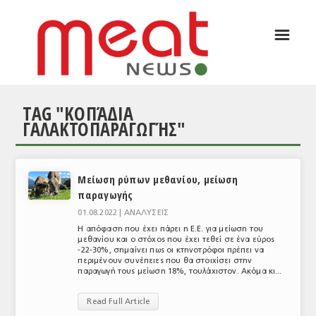
☰
ΑΡΘΡΟΓΡΑΦΙΑ
ΕΛΛΑΔΑ
TAG "ΚΟΠΆΔΙΑ
ΕΙΔΗΣΕΙΣ
ΓΑΛΑΚΤΟΠΑΡΑΓΩΓΉΣ"
ΣΥΝΕΝΤΕΥΞΕΙΣ
ΘΕΜΑΤΑ
Μείωση ρύπων μεθανίου, μείωση
παραγωγής
ΑΝΑΛΥΣΕΙΣ
01.08.2022 |
ΑΝΑΛΥΣΕΙΣ
ΚΟΣΜΟΣ
Η απόφαση που έχει πάρει η Ε.Ε. για μείωση του
μεθανίου και ο στόχος που έχει τεθεί σε ένα εύρος
-22-30%, σημαίνει πως οι κτηνοτρόφοι πρέπει να
ΕΙΔΗΣΕΙΣ
περιμένουν συνέπειες που θα στοιχίσει στην
παραγωγή τους μείωση 18%, τουλάχιστον. Ακόμα κι...
ΕΥΡΩΠΑΪΚΕΣ ΑΠΟΦΑΣΕΙΣ
Read Full Article
ΘΕΜΑΤΑ