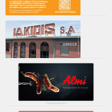
▴
Advertisement
▴