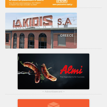
▴
Advertisement
▴