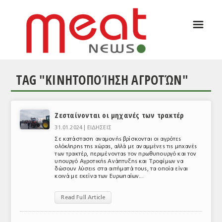
☰
ΑΡΘΡΟΓΡΑΦΙΑ
ΕΛΛΑΔΑ
TAG "ΚΙΝΗΤΟΠΟΊΗΣΗ ΑΓΡΟΤΏΝ"
ΕΙΔΗΣΕΙΣ
ΣΥΝΕΝΤΕΥΞΕΙΣ
Ζεσταίνονται οι μηχανές των τρακτέρ
ΘΕΜΑΤΑ
31.01.2024 |
ΕΙΔΗΣΕΙΣ
ΑΝΑΛΥΣΕΙΣ
Σε κατάσταση αναμονής βρίσκονται οι αγρότες
ολόκληρης της χώρας, αλλά με αναμμένες τις μηχανές
των τρακτέρ, περιμένοντας τον πρωθυπουργό και τον
ΚΟΣΜΟΣ
υπουργό Αγροτικής Ανάπτυξης και Τροφίμων να
δώσουν λύσεις στα αιτήματά τους, τα οποία είναι
κοινά με εκείνα των Ευρωπαίων...
ΕΙΔΗΣΕΙΣ
ΕΥΡΩΠΑΪΚΕΣ ΑΠΟΦΑΣΕΙΣ
Read Full Article
ΘΕΜΑΤΑ