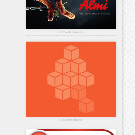
▴
Advertisement
▴
▴
Advertisement
▴